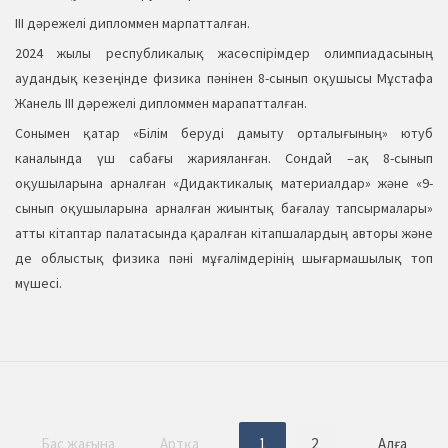
ІІІ дәрежелі дипломмен марпатталған.
2024 жылы республикалық жасөспірімдер олимпиадасының
аудандық кезеңінде физика пәнінен 8-сынып оқушысы Мұстафа
Жанель ІІІ дәрежелі дипломмен марапатталған.
Сонымен қатар «Білім беруді дамыту орталығының» ютуб
каналында үш сабағы жарияланған. Сондай –ақ 8-сынып
оқушыларына арналған «Дидактикалық материалдар» және «9-
сынып оқушыларына арналған жиынтық бағалау тапсырмалары»
атты кітаптар палатасында қаралған кітапшалардың авторы және
де облыстық физика пәні мұғалімдерінің шығармашылық топ
мүшесі.
Бас жағына
Артқа
1
2
Алға