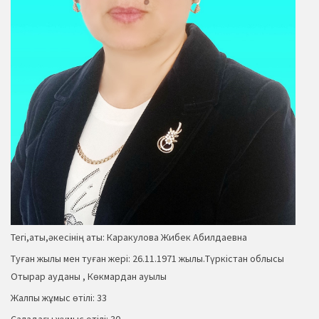
Тегі,аты,әкесінің аты: Каракулова Жибек Абилдаевна
Туған жылы мен туған жері: 26.11.1971 жылы.Түркістан облысы
Отырар ауданы , Көкмардан ауылы
Жалпы жұмыс өтілі: 33