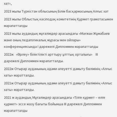
хат»,
2023 жылы Түркістан облысының Білім басқармасының Алғыс хат
2023 жылы Облыстық кәсіподақ комитетінің Құрмет грамотасымен
марапатталды
2023 жылы аудандық мұғалімдер арасындағы «Мағжан Жұмабаев
және оның педагогикалық мұрасы мен ойлары»
конференциясында І дәрежелі Дипломмен марапатталды
2022ж «Өрлеу» біліктілікті арттыру ұлттық орталығы» ІІІ
дәрежелі Дипломмен марапатталды.
2022ж Отырар ауданының адами әлеуетті дамыту бөлімінің «Алғыс
хаты» маратталды.
2021ж Отырар ауданының адами әлеуетті дамыту бөлімінің «Алғыс
хаты» маратталды.
2021 ж аудандық Мұғалімдер арасындағы «Тілге құрмет – елге
құрмет» эссе жазу бағыты бойынша ІІІ дәрежелі Дипломмен
марапатталды