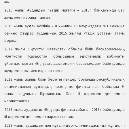
жыл.
2015 жылы Аудандық “Үздік мұғалім – 2015” байқауында Бас
жүлдемен марапатталған.
2016 жылы аудан әкімінің 2016 жылғы 17 наурыздағы №19 өкіміне
сәйкес Отырар ауданының 2015 жылғы «Үздік ұстазы» атағы
берілді.
2017 жылы Оңтүстік Қазақстан облысы білім басқармасының
«Оңтүстік Қазақстан облысының әдістемелік кабинеті»
ұйымдастырған «Ең үздік әдістемелік басылымдар» байқауында
жүлделі І орынмен марапатталған.
2018 жылы жалпы білім беретін пәндер бойынша республикалық
олимпиаданың аудандық кезеңінде физика пәні бойынша 9-
сынып оқушысы Біржанқызы Әсел ІІ дәрежелі дипломмен
марпатталған.
2018 жылы аудандық «Ең үздік физика сабағы - 2018» байқауында
ІІІ дәрежелі дипломмен марапатталған.
2018 жылы аудандық пән мұғалімдері олимпиадасында жүлделі І