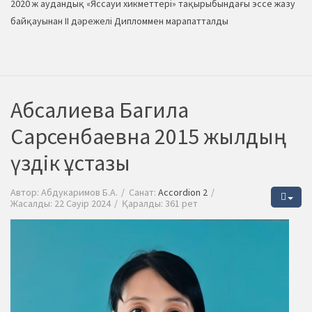
2020 ж аудандық «Яссауи хикметтері» тақырыбындағы эссе жазу
байқауынан ІІ дәрежелі Дипломмен марапатталды
Абсалиева Багила
Сарсенбаевна 2015 жылдың
үздік ұстазы
Автор:
Абдукаримов Б.А.
Санат:
Accordion 2
Жасалды: 22 Сәуір 2024
Қаралды: 361 рет