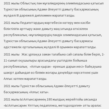
2021 жылы Облыстық пән мұғалімдерінің олимпиадасына қатысып
Түркістан облысының Адами Әлеуетті дамыту басқармасының
жүлделі ІІІ дәрежелі дипломмен марапатталды.
2021 жылы Педагогтардың мәртебесін көтеру мен кәсіби
біліктілігін арттыру және дамыту мақсатында өткізілген
республикалық «мұғалімдердің пәндік олимпиадасына қатысып,
Түркістан облысының Адами Әлеуетті дамыту басқармасы
әдістемелік орталығының жүлделі ІІІ орынмен марапатталды.
2021 жылы Жас ұрпаққа заман талабына сай сапалы білім беріп, 2-
11-сынып оқушылыры арасындағы үштілділік бойынша
республикалық «Алтын қыран - ерекше дарын иесі» байқауына
шәкірт дайындап өз білімін жоғары деңгейде көрсеткені үшін
Алғыс хатпен марапатталды.
2021 жылы Түркістан облысының Адами Әлеуетті дамыту
басқармасының «Алғыс хаты».
2021 жылы Ы.Алтынсариннің 180 жылдық мерейтойы аясында
«Ы.Алтынсарин: Ұлттық педагогика, методолдогия» атты аралас