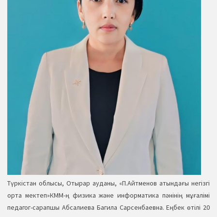
Түркістан облысы, Отырар ауданы, «П.Айтменов атындағы негізгі
орта мектеп»КММ-ң физика және информатика пәнінің мұғалімі
педагог-сарапшы Абсалиева Багила Сарсенбаевна. Еңбек өтілі 20