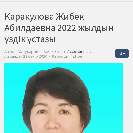
Каракулова Жибек
Абилдаевна 2022 жылдың
үздік ұстазы
Автор:
Абдукаримов Б.А.
Санат:
Accordion 2
Жасалды: 22 Сәуір 2024
Қаралды: 421 рет