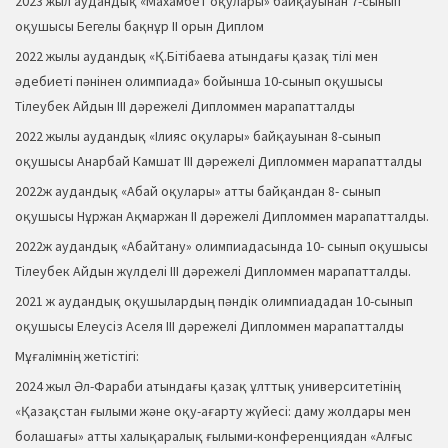
2023 жыл аудандық «Махамбет оқулары» байқауынан 7-сынып
оқушысы Бегелы бақнұр ІІ орын Диплом
2022 жылы аудандық «Қ.Бітібаева атындағы қазақ тілі мен
әдебиеті пәнінен олимпиада» бойынша 10-сынып оқушысы
Тілеубек Айдын ІІІ дәрежелі Дипломмен марапатталды
2022 жылы аудандық «Ілияс оқулары» байқауынан 8-сынып
оқушысы Анарбай Камшат ІІІ дәрежелі Дипломмен марапатталды
2022ж аудандық «Абай оқулары» атты байқандан 8- сынып
оқушысы Нұржан Ақмаржан ІІ дәрежелі Дипломмен марапатталды.
2022ж аудандық «Абайтану» олимпиадасында 10- сынып оқушысы
Тілеубек Айдын жүлделі ІІI дәрежелі Дипломмен марапатталды.
2021 ж аудандық оқушылардың пәндік олимпиададан 10-сынып
оқушысы Елеусіз Аселя ІІІ дәрежелі Дипломмен марапатталды
Мұғалімнің жетістігі:
2024 жыл Әл-Фараби атындағы қазақ ұлттық университетінің
«Қазақстан ғылыми және оқу-ағарту жүйесі: даму жолдары мен
болашағы» атты халықаралық ғылыми-конференциядан «Алғыс