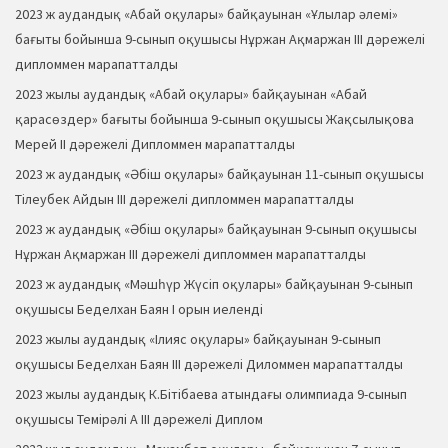
2023 ж аудандық «Абай оқулары» байқауынан «Ұлылар әлемі»
бағыты бойынша 9-сынып оқушысы Нұржан Ақмаржан ІІІ дәрежелі
дипломмен марапатталды
2023 жылы аудандық «Абай оқулары» байқауынан «Абай
қарасөздер» бағыты бойынша 9-сынып оқушысы Жақсылықова
Мерей ІІ дәрежелі Дипломмен марапатталды
2023 ж аудандық «Әбіш оқулары» байқауынан 11-сынып оқушысы
Тілеубек Айдын ІІІ дәрежелі дипломмен марапатталды
2023 ж аудандық «Әбіш оқулары» байқауынан 9-сынып оқушысы
Нұржан Ақмаржан ІІІ дәрежелі дипломмен марапатталды
2023 ж аудандық «Мәшһүр Жүсіп оқулары» байқауынан 9-сынып
оқушысы Беделхан Баян І орын иеленді
2023 жылы аудандық «Ілияс оқулары» байқауынан 9-сынып
оқушысы Беделхан Баян ІІІ дәрежелі Диломмен марапатталды
2023 жылы аудандық К.Бітібаева атындағы олимпиада 9-сынып
оқушысы Темірәлі А ІІІ дәрежелі Диплом