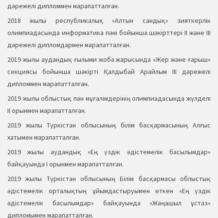
дәрежелі дипломмен марапатталған.
2018 жылы республикалық «Алтын сандық» зияткерлік
олимпиадасында информатика пәні бойынша шәкірттері ІІ және ІІІ
дәрежелі дипломдармен марапатталған.
2019 жылы аудандық ғылыми жоба жарысында «Жер және ғарыш»
секциясы бойынша шәкірті Қалдыбай Арайлым ІІІ дәрежелі
дипломмен марапатталған.
2019 жылы облыстық пән мұғалімдерінің олимпиадасында жүлделі
ІІ орынмен марапатталған.
2019 жылы Түркістан облысының білім басқармасының Алғыс
хатымен марапатталған.
2019 жылы аудандық «Ең үздік әдістемелік басылымдар»
байқауында І орынмен марапатталған.
2019 жылы Түркістан облысының Білім басқармасы облыстық
әдістемелік орталықтың ұйымдастыруымен өткен «Ең үздік
әдістемелік басылымдар» байқауында «Жаңашыл ұстаз»
дипломымен марапатталған.