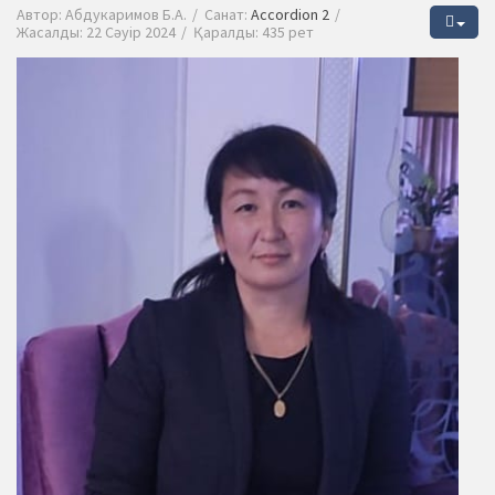
Автор:
Абдукаримов Б.А.
Санат:
Accordion 2
Жасалды: 22 Сәуір 2024
Қаралды: 435 рет