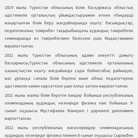
2019 жылы Түркістан облысының Білім басқармасы облыстық
әдістемелік орталықтың ұйымдастыруымен өткен «Пәндерді
жаңартылған білім беру жағдайларында оқыту: басымдықтар,
педагогикалық тәжірибе» тақырыбындағы аудандық тәжірибелік
семинарында өз тәжірибесімен бөліскені үшін Мадақтамамен
марапатталған.
2021 жылы Түркістан облысының адами әлеуетті дамыту
басқармасы,Түркістан облысының әдістемелік орталығының
қашықтықтан оқыту жағдайында үздік бейнесабақ дайындап,
жас ұрпаққа сапалы білім бергені және облыс педагогтеріне
әдістемелік көмек көрсеткені үшін Алғыс хатпен марапатталған.
2021 жылы жалпы білім беретін пәндер бойынша республикалық
олимпиаданың аудандық кезеңінде физика пәні бойынша 9-
сынып оқушысы Мұстафаева Жанерке І дәрежелі дипломмен
марпатталған.
2022 жылы республикалық жасөспірімдер олимпиадасының
аудандық кезеңінде физика пәнінен 8-сынып оқушысы Сырлыбек