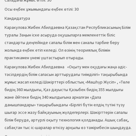
Саладағы жұмыс өтілі: 30
Осы еңбек ұжымындағы еңбек өтілі: 30
Кандидатура
Каракулова Жибек Абилдаевна Қазақстан Республикасының Білім
туралы Заңын іске асыруда оқушыларға мемлекеттік біліс
стандарты деңгейінде сапалы білім мен саналы тәрбие беру
жолында еңбек етіп келеді. Ол өзінің теориялық білімін
практикамен үнемі үштастырып отырады.
Каракулова Жибек Абилдаевна «Оқыту мен оқудағы жаңа әдіс-
тәсілдердің білім сапасын арттырудағы тиімділігі» тақырыбында
жұмыс жасап келеді.Шәкірттері облыстық «Мәшһүр Жүсіп» , «Төле
бидің 360 жылдығы, Қаз дауысты Қазыбек бидің 355 жылдығы
және Әйтеке бидің 340 жылдығына арналған «Дала
данышпандары» тақырыбындағы «Бірлігі бүтін елдің түтіні түзу
шығар эссе жазу байқауының жүлдегерлері. Шәкірттерін сапалы
білім беруде, әртүрлі оқыту технология қолданады. Ашық сабақ,
сабақтан тыс іс-шаралар өткізу арқылы өз тәжірибесін шыңдауда.