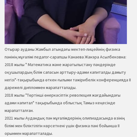
Отырар ауданы Жамбыл атындағы мектеп-лицейінің физика
пәнінің мұғалімі педагог-сарапшы Канаева Жанэра Асылбековна:
2018 жылы " Математика және жаратылыстану пәндерінде
оқушылардың білім сапасын арттыру-адами капиталды дамыту
негізі"-тақырыбында өткен ғылыми тәжірибелік конференцияда ІІ
дәрежелі дипломмен марапатталады.
2018 жылы "Төртінші өнеркәсіптік революция жағдайындағы
адами капитал" тақырыбында облыстық Тамыз кеңесінде
марапатталған.
2021 жылы Аудандық пән мұғалімдерінің олипиадасында өзінің
білімі мен біліктілігін көрсеткені үшін физика пәні бойынша ІІ
орынмен марапатталады.