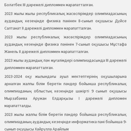
Болатбек ІІІ дәрежелі дипломмен марапатталған.
2023 жылы жылы республикалық жасөспірімдер олимпиадасының
аудандық кезеңінде физика пәнінен 8-сынып оқушысы Дүйсе
Салтанат ІІ дәрежелі дипломмен марапатталған.
2023 жылы республикалық жасөспірімдер олимпиадасының
аудандық кезеңінде физика пәнінен 7-сынып оқушысы Мұстафа
Жанель ІІ дәрежелі дипломмен марапатталған.
2023 жылы аудандық пән мұғалімдері олимпиадасында ІІІ дәрежелі
дипломмен марапатталған.
2023-2024 оқу жылындағы ауыл мектептерінің оқушыларына
арналған жалпы білім беретін пәндер бойынша республикалық
олимпиаданың облыстық кезеңінде шәкірті 9 сынып оқушысы
Мырзабаева Аружан Елдарқызы І дәрежелі дипломен
марапатталды.
2023 жылы жалпы білім беретін пәндер бойынша республикалық
олимпиаданың аудандық кезеңінде информатика пәні бойынша 9-
сынып оқушысы Хайрулла Арайлым