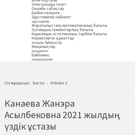
Білім порталы
Электронды газет
Онлайн сабақтар
Бейне-галерея
Әдістемелік кабинет
әдіскерлер
Жаратылыстану-математикалық бағыты
Қоғамдық-гуманитарлық бағыты
Көркемдік-эстетикалық тәрбие бағыты
Нормативтік құжаттар
заңдар, бұйрықтар
Жаңалықтар
күнделікті
Байланыс
әкімшілікпен
Сiз мұндасыз:
Басты
Articles 2
Канаева Жанэра
Асылбековна 2021 жылдың
үздік ұстазы