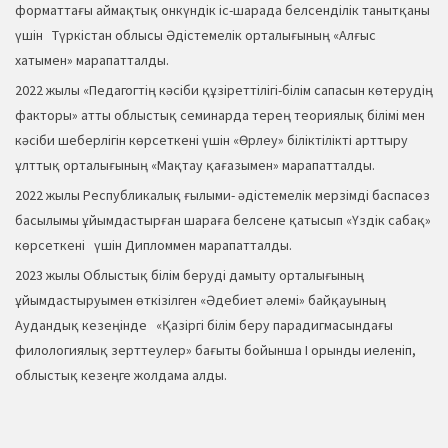
форматтағы аймақтық онкүндік іс-шарада белсенділік танытқаны
үшін Түркістан облысы Әдістемелік орталығының «Алғыс
хатымен» марапатталды.
2022 жылы «Педагогтің кәсіби құзіреттілігі-білім сапасын көтерудің
факторы» атты облыстық семинарда терең теориялық білімі мен
кәсіби шеберлігін көрсеткені үшін «Өрлеу» біліктілікті арттыру
ұлттық орталығының «Мақтау қағазымен» марапатталды.
2022 жылы Республикалық ғылыми- әдістемелік мерзімді баспасөз
басылымы ұйымдастырған шараға белсене қатысып «Үздік сабақ»
көрсеткені үшін Дипломмен марапатталды.
2023 жылы Облыстық білім беруді дамыту орталығының
ұйымдастыруымен өткізілген «Әдебиет әлемі» байқауының
Аудандық кезеңінде «Қазіргі білім беру парадигмасындағы
филологиялық зерттеулер» бағыты бойынша І орынды иеленіп,
облыстық кезеңге жолдама алды.