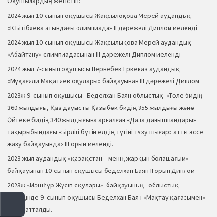
Оқушылардың жетістігі:
2024 жыл 10-сынып оқушысы Жақсылоқова Мерей аудандық
«К.Бітібаева атындағы олимпиада» ІІ дәрежелі Диплом иеленді
2024 жыл 10-сынып оқушысы Жақсылықова Мерей аудандық
«Абайтану» олимпиадасынан ІІІ дәрежелі Диплом иеленді
2024 жыл 7-сынып оқушысы Пернебек Еркеназ аудандық
«Мұқағали Мақатаев оқулары» байқауынан ІІІ дәрежелі Диплом
2023ж 9- сынып оқушысы Беделхан Баян облыстық «Төле бидің
360 жылдығы, Қаз дауысты Қазыбек бидің 355 жылдығы және
Әйтеке бидің 340 жылдығына арналған «Дала данышпандары»
тақырыбындағы «Бірлігі бүтін елдің түтіні түзу шығар» атты эссе
жазу байқауында» IІІ орын иеленді.
2023 жыл аудандық «қазақстан – менің жарқын болашағым»
байқауынан 10-сынып оқушысы беделхан Баян ІІ орын Диплом
2023ж «Мәшһүр Жүсіп оқулары» байқауының облыстық
кезеңінде 9- сынып оқушысы Беделхан Баян «Мақтау қағазымен»
марапатталды.