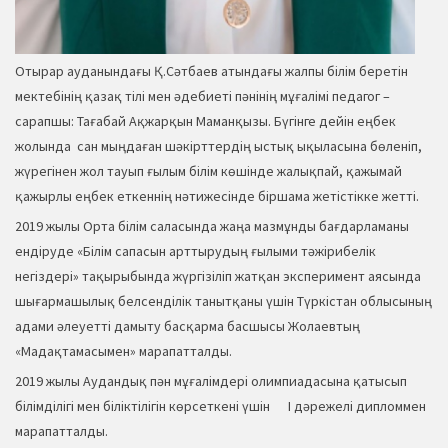
Отырар ауданындағы Қ.Сәтбаев атындағы жалпы білім беретін
мектебінің қазақ тілі мен әдебиеті пәнінің мұғалімі педагог –
сарапшы: Тағабай Ақжарқын Маманқызы. Бүгінге дейін еңбек
жолында сан мыңдаған шәкірттердің ыстық ықыласына бөленіп,
жүрегінен жол тауып ғылым білім көшінде жалықпай, қажымай
қажырлы еңбек еткеннің нәтижесінде біршама жетістікке жетті.
2019 жылы Орта білім саласында жаңа мазмұнды бағдарламаны
ендіруде «Білім сапасын арттырудың ғылыми тәжірибелік
негіздері» тақырыбында жүргізіліп жатқан эксперимент аясында
шығармашылық белсенділік танытқаны үшін Түркістан облысының
адами әлеуетті дамыту басқарма басшысы Жолаевтың
«Мадақтамасымен» марапатталды.
2019 жылы Аудандық пән мұғалімдері олимпиадасына қатысып
білімділігі мен біліктілігін көрсеткені үшін І дәрежелі дипломмен
марапатталды.