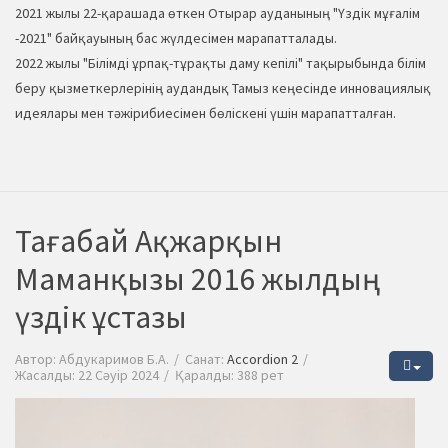
2021 жылы 22-қарашада өткен Отырар ауданының "Үздік мұғалім
-2021" байқауының бас жүлдесімен марапатталады.
2022 жылы "Білімді ұрпақ-тұрақты даму кепілі" тақырыбында білім
беру қызметкерлерінің аудандық Тамыз кеңесінде инновациялық
идеялары мен тәжірибиесімен бөліскені үшін марапатталған.
Тағабай Ақжарқын
Маманқызы 2016 жылдың
үздік ұстазы
Автор:
Абдукаримов Б.А.
Санат:
Accordion 2
Жасалды: 22 Сәуір 2024
Қаралды: 388 рет