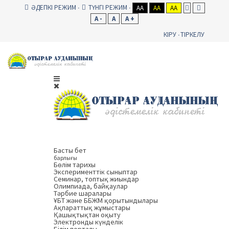
ӘДЕПКІ РЕЖИМ
ТҮНГІ РЕЖИМ
AA
AA
AA
A -
A
A +
КІРУ
ТІРКЕЛУ
Басты бет
барлығы
Бөлім тарихы
Эксперименттік сыныптар
Семинар, топтық жиындар
Олимпиада, байқаулар
Тәрбие шаралары
ҰБТ және ББЖМ қорытындылары
Ақпараттық жұмыстары
Қашықтықтан оқыту
Электронды күнделік