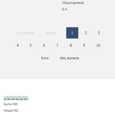
Абдукаримов
Б.А.
Бас жағына
Артқа
1
2
3
4
5
6
7
8
9
10
Алға
Аяқ жағына
Бүгін
585
Кеше
741