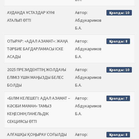
АУДАНДА ҰСТАЗДАР КҮНІ
Автор:
Қаралды: 10
АТАЛЫП ӨТТІ
Абдукаримов
Б.А.
ОТЫРАР: «АДАЛ АЗАМАТ»: ЖАҢА
Автор:
Қаралды: 8
ТӘРБИЕ БАҒДАРЛАМАСЫ ІСКЕ
Абдукаримов
АСАДЫ
Б.А.
2025 ПРЕЗИДЕНТТІҢ ЖОЛДАУЫ
Автор:
Қаралды: 10
ЕЛІМІЗ ҮШІН МАҢЫЗДЫ БЕЛЕС
Абдукаримов
БОЛДЫ
Б.А.
«БІЛІМ КЕЛЕШЕГІ: АДАЛ АЗАМАТ –
Автор:
Қаралды: 7
КӘСІБИ МАМАН» ТАМЫЗ
Абдукаримов
КЕҢЕСІНІҢ ПАНЕЛЬДІК
Б.А.
СЕКЦИЯСЫ ӨТТІ
АЛҒАШҚЫ ҚОҢЫРАУ СОҒЫЛДЫ
Автор:
Қаралды: 8