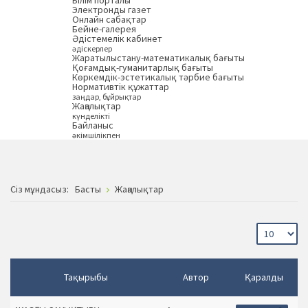
Білім порталы
Электронды газет
Онлайн сабақтар
Бейне-галерея
Әдістемелік кабинет
әдіскерлер
Жаратылыстану-математикалық бағыты
Қоғамдық-гуманитарлық бағыты
Көркемдік-эстетикалық тәрбие бағыты
Нормативтік құжаттар
заңдар, бұйрықтар
Жаңалықтар
күнделікті
Байланыс
әкімшілікпен
Сiз мұндасыз:
Басты
Жаңалықтар
Тақырыбы
Автор
Қаралды