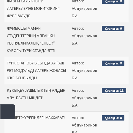
ЖАЗҒЫ САУЫҚТЫРУ
Автор:
Қаралды: 8
ЛАГЕРЬЛЕРІНЕ МОНИТОРИНГ
Абдукаримов
ЖҮРГІЗІЛУДЕ
Б.А.
ЖҰМЫСШЫ МАМАН
Автор:
Қаралды: 9
СТУДЕНТТЕРІНІҢ АЛҒАШҚЫ
Абдукаримов
РЕСПУБЛИКАЛЫҚ “ЕҢБЕК”
Б.А.
КУБОГЫ ТҮРКІСТАНДА ӨТТІ
ТҮРКІСТАН ОБЛЫСЫНДА АЛҒАШ
Автор:
Қаралды: 8
РЕТ МОДУЛЬДІ ЛАГЕРЬ ЖОБАСЫ
Абдукаримов
ІСКЕ АСЫРЫЛДЫ
Б.А.
ҚҰҚЫҚБҰЗУШЫЛЫҚТЫҢ АЛДЫН
Автор:
Қаралды: 11
АЛУ- БАСТЫ МІНДЕТ!
Абдукаримов
Б.А.
ШӘКІРТ ЖҮРЕГІНДЕГІ МАХХАБАТ!
Автор:
Қаралды: 8
Абдукаримов
Б.А.