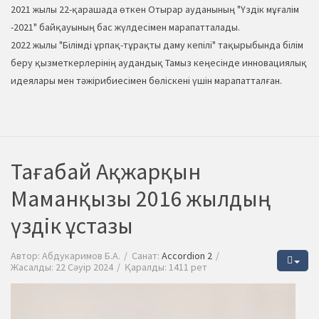
2021 жылы 22-қарашада өткен Отырар ауданының "Үздік мұғалім
-2021" байқауының бас жүлдесімен марапатталады.
2022 жылы "Білімді ұрпақ-тұрақты даму кепілі" тақырыбында білім
беру қызметкерлерінің аудандық Тамыз кеңесінде инновациялық
идеялары мен тәжірибиесімен бөліскені үшін марапатталған.
Тағабай Ақжарқын
Маманқызы 2016 жылдың
үздік ұстазы
Автор:
Абдукаримов Б.А.
Санат:
Accordion 2
Жасалды: 22 Сәуір 2024
Қаралды: 1411 рет