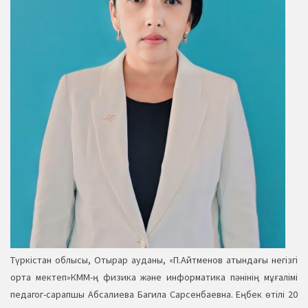
Түркістан облысы, Отырар ауданы, «П.Айтменов атындағы негізгі
орта мектеп»КММ-ң физика және информатика пәнінің мұғалімі
педагог-сарапшы Абсалиева Багила Сарсенбаевна. Еңбек өтілі 20