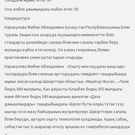
Саладағы жұмыс өтілі: 30
Осы еңбек ұжымындағы еңбек өтілі: 30
Кандидатура
Каракулова Жибек Абилдаевна Қазақстан Республикасының Білім
туралы Заңын іске асыруда оқушыларға мемлекеттік біліс
стандарты деңгейінде сапалы білім мен саналы тәрбие беру
жолында еңбек етіп келеді. Ол өзінің теориялық білімін
практикамен үнемі үштастырып отырады.
Каракулова Жибек Абилдаевна «Оқыту мен оқудағы жаңа әдіс-
тәсілдердің білім сапасын арттырудағы тиімділігі» тақырыбында
жұмыс жасап келеді.Шәкірттері облыстық «Мәшһүр Жүсіп» , «Төле
бидің 360 жылдығы, Қаз дауысты Қазыбек бидің 355 жылдығы
және Әйтеке бидің 340 жылдығына арналған «Дала
данышпандары» тақырыбындағы «Бірлігі бүтін елдің түтіні түзу
шығар эссе жазу байқауының жүлдегерлері. Шәкірттерін сапалы
білім беруде, әртүрлі оқыту технология қолданады. Ашық сабақ,
сабақтан тыс іс-шаралар өткізу арқылы өз тәжірибесін шыңдауда.