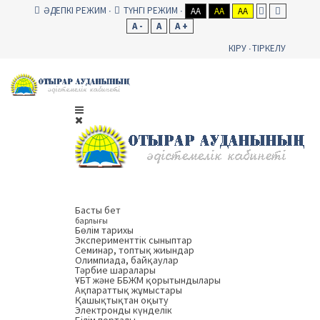
ӘДЕПКІ РЕЖИМ
ТҮНГІ РЕЖИМ
AA
AA
AA
A -
A
A +
КІРУ
ТІРКЕЛУ
Басты бет
барлығы
Бөлім тарихы
Эксперименттік сыныптар
Семинар, топтық жиындар
Олимпиада, байқаулар
Тәрбие шаралары
ҰБТ және ББЖМ қорытындылары
Ақпараттық жұмыстары
Қашықтықтан оқыту
Электронды күнделік