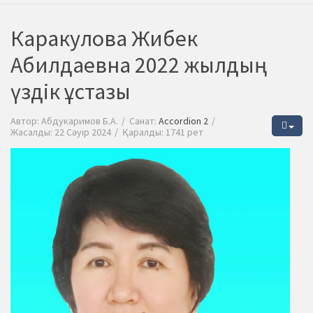
Каракулова Жибек
Абилдаевна 2022 жылдың
үздік ұстазы
Автор:
Абдукаримов Б.А.
Санат:
Accordion 2
Жасалды: 22 Сәуір 2024
Қаралды: 1741 рет