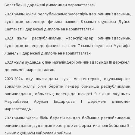
Болатбек ІІІ дәрежелі дипломмен марапатталған.
2023 жылы жылы республикалық жасөспірімдер олимпиадасының
аудандық кезеңінде физика пәнінен 8-сынып оқушысы Дүйсе
Салтанат ІІ дәрежелі дипломмен марапатталған.
2023 жылы республикалық жасөспірімдер олимпиадасының
аудандық кезеңінде физика пәнінен 7-сынып оқушысы Мұстафа
Жанель ІІ дәрежелі дипломмен марапатталған.
2023 жылы аудандық пән мұғалімдері олимпиадасында ІІІ дәрежелі
дипломмен марапатталған.
2023-2024 оқу жылындағы ауыл мектептерінің оқушыларына
арналған жалпы білім беретін пәндер бойынша республикалық
олимпиаданың облыстық кезеңінде шәкірті 9 сынып оқушысы
Мырзабаева Аружан Елдарқызы І дәрежелі дипломен
марапатталды.
2023 жылы жалпы білім беретін пәндер бойынша республикалық
олимпиаданың аудандық кезеңінде информатика пәні бойынша 9-
сынып оқушысы Хайрулла Арайлым