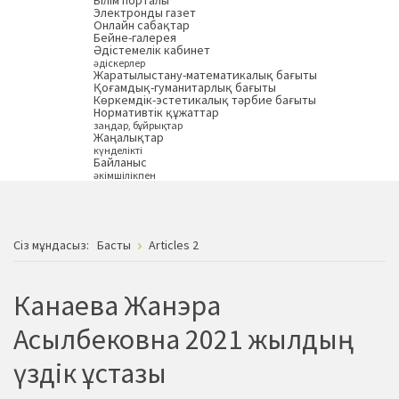
Білім порталы
Электронды газет
Онлайн сабақтар
Бейне-галерея
Әдістемелік кабинет
әдіскерлер
Жаратылыстану-математикалық бағыты
Қоғамдық-гуманитарлық бағыты
Көркемдік-эстетикалық тәрбие бағыты
Нормативтік құжаттар
заңдар, бұйрықтар
Жаңалықтар
күнделікті
Байланыс
әкімшілікпен
Сiз мұндасыз:
Басты
Articles 2
Канаева Жанэра
Асылбековна 2021 жылдың
үздік ұстазы