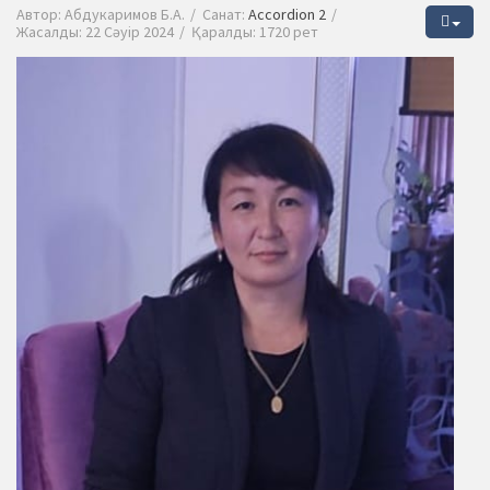
Автор:
Абдукаримов Б.А.
Санат:
Accordion 2
Жасалды: 22 Сәуір 2024
Қаралды: 1720 рет