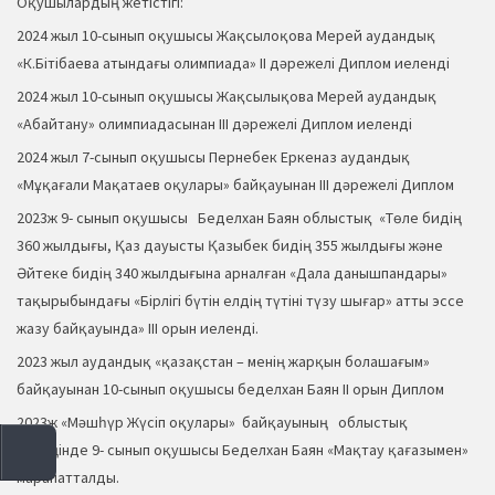
Оқушылардың жетістігі:
2024 жыл 10-сынып оқушысы Жақсылоқова Мерей аудандық
«К.Бітібаева атындағы олимпиада» ІІ дәрежелі Диплом иеленді
2024 жыл 10-сынып оқушысы Жақсылықова Мерей аудандық
«Абайтану» олимпиадасынан ІІІ дәрежелі Диплом иеленді
2024 жыл 7-сынып оқушысы Пернебек Еркеназ аудандық
«Мұқағали Мақатаев оқулары» байқауынан ІІІ дәрежелі Диплом
2023ж 9- сынып оқушысы Беделхан Баян облыстық «Төле бидің
360 жылдығы, Қаз дауысты Қазыбек бидің 355 жылдығы және
Әйтеке бидің 340 жылдығына арналған «Дала данышпандары»
тақырыбындағы «Бірлігі бүтін елдің түтіні түзу шығар» атты эссе
жазу байқауында» IІІ орын иеленді.
2023 жыл аудандық «қазақстан – менің жарқын болашағым»
байқауынан 10-сынып оқушысы беделхан Баян ІІ орын Диплом
2023ж «Мәшһүр Жүсіп оқулары» байқауының облыстық
кезеңінде 9- сынып оқушысы Беделхан Баян «Мақтау қағазымен»
марапатталды.