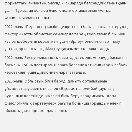
форматтағы аймақтық онкүндік іс-шарада белсенділік танытқаны
үшін Түркістан облысы Әдістемелік орталығының «Алғыс
хатымен» марапатталды.
2022 жылы «Педагогтің кәсіби құзіреттілігі-білім сапасын көтерудің
факторы» атты облыстық семинарда терең теориялық білімі мен
кәсіби шеберлігін көрсеткені үшін «Өрлеу» біліктілікті арттыру
ұлттық орталығының «Мақтау қағазымен» марапатталды.
2022 жылы Республикалық ғылыми- әдістемелік мерзімді баспасөз
басылымы ұйымдастырған шараға белсене қатысып «Үздік сабақ»
көрсеткені үшін Дипломмен марапатталды.
2023 жылы Облыстық білім беруді дамыту орталығының
ұйымдастыруымен өткізілген «Әдебиет әлемі» байқауының
Аудандық кезеңінде «Қазіргі білім беру парадигмасындағы
филологиялық зерттеулер» бағыты бойынша І орынды иеленіп,
облыстық кезеңге жолдама алды.