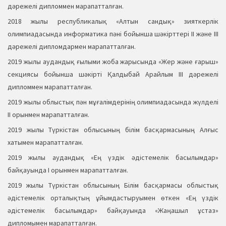
дәрежелі дипломмен марапатталған.
2018 жылы республикалық «Алтын сандық» зияткерлік
олимпиадасында информатика пәні бойынша шәкірттері ІІ және ІІІ
дәрежелі дипломдармен марапатталған.
2019 жылы аудандық ғылыми жоба жарысында «Жер және ғарыш»
секциясы бойынша шәкірті Қалдыбай Арайлым ІІІ дәрежелі
дипломмен марапатталған.
2019 жылы облыстық пән мұғалімдерінің олимпиадасында жүлделі
ІІ орынмен марапатталған.
2019 жылы Түркістан облысының білім басқармасының Алғыс
хатымен марапатталған.
2019 жылы аудандық «Ең үздік әдістемелік басылымдар»
байқауында І орынмен марапатталған.
2019 жылы Түркістан облысының Білім басқармасы облыстық
әдістемелік орталықтың ұйымдастыруымен өткен «Ең үздік
әдістемелік басылымдар» байқауында «Жаңашыл ұстаз»
дипломымен марапатталған.