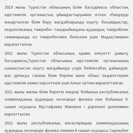
2019 жылы Түркістан облысының Білім басқармасы облыстық
әдістемелік орталықтың ұйымдастыруымен өткен «Пәндерді
жаңартылған білім беру жағдайларында оқыту: басымдықтар,
педагогикалық тәжірибе» тақырыбындағы аудандық тәжірибелік
семинарында өз тәжірибесімен бөліскені үшін Мадақтамамен
марапатталған.
2021 жылы Түркістан облысының адами әлеуетті дамыту
басқармасы,Түркістан облысының әдістемелік орталығының
қашықтықтан оқыту жағдайында үздік бейнесабақ дайындап,
жас ұрпаққа сапалы білім бергені және облыс педагогтеріне
әдістемелік көмек көрсеткені үшін Алғыс хатпен марапатталған.
2021 жылы жалпы білім беретін пәндер бойынша республикалық
олимпиаданың аудандық кезеңінде физика пәні бойынша 9-
сынып оқушысы Мұстафаева Жанерке І дәрежелі дипломмен
марпатталған.
2022 жылы республикалық жасөспірімдер олимпиадасының
аудандық кезеңінде физика пәнінен 8-сынып оқушысы Сырлыбек