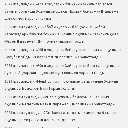
2023 ж аудандық «Абай оқулары» байқауынан «Ұлылар әлемі»
бағыты бойынша 9-сынып оқушысы Нұржан Ақмаржан ІІІ дәрежелі
дипломмен марапатталды
2023 жылы аудандық «Абай оқулары» байқауынан «Абай
қарасөздер» бағыты бойынша 9-сынып оқушысы Жақсылықова
Мерей ІІ дәрежелі Дипломмен марапатталды
2023 ж аудандық «Әбіш оқулары» байқауынан 11-сынып оқушысы
Тілеубек Айдын ІІІ дәрежелі дипломмен марапатталды
2023 ж аудандық «Әбіш оқулары» байқауынан 9-сынып оқушысы
Нұржан Ақмаржан ІІІ дәрежелі дипломмен марапатталды
2023 ж аудандық «Мәшһүр Жүсіп оқулары» байқауынан 9-сынып
оқушысы Беделхан Баян І орын иеленді
2023 жылы аудандық «Ілияс оқулары» байқауынан 9-сынып
оқушысы Беделхан Баян ІІІ дәрежелі Диломмен марапатталды
2023 жылы аудандық К.Бітібаева атындағы олимпиада 9-сынып
оқушысы Темірәлі А ІІІ дәрежелі Диплом