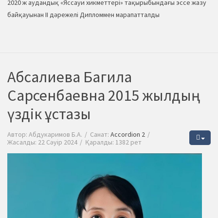
2020 ж аудандық «Яссауи хикметтері» тақырыбындағы эссе жазу
байқауынан ІІ дәрежелі Дипломмен марапатталды
Абсалиева Багила
Сарсенбаевна 2015 жылдың
үздік ұстазы
Автор:
Абдукаримов Б.А.
Санат:
Accordion 2
Жасалды: 22 Сәуір 2024
Қаралды: 1382 рет