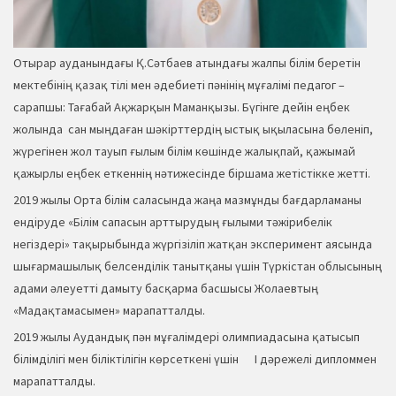
Отырар ауданындағы Қ.Сәтбаев атындағы жалпы білім беретін
мектебінің қазақ тілі мен әдебиеті пәнінің мұғалімі педагог –
сарапшы: Тағабай Ақжарқын Маманқызы. Бүгінге дейін еңбек
жолында сан мыңдаған шәкірттердің ыстық ықыласына бөленіп,
жүрегінен жол тауып ғылым білім көшінде жалықпай, қажымай
қажырлы еңбек еткеннің нәтижесінде біршама жетістікке жетті.
2019 жылы Орта білім саласында жаңа мазмұнды бағдарламаны
ендіруде «Білім сапасын арттырудың ғылыми тәжірибелік
негіздері» тақырыбында жүргізіліп жатқан эксперимент аясында
шығармашылық белсенділік танытқаны үшін Түркістан облысының
адами әлеуетті дамыту басқарма басшысы Жолаевтың
«Мадақтамасымен» марапатталды.
2019 жылы Аудандық пән мұғалімдері олимпиадасына қатысып
білімділігі мен біліктілігін көрсеткені үшін І дәрежелі дипломмен
марапатталды.