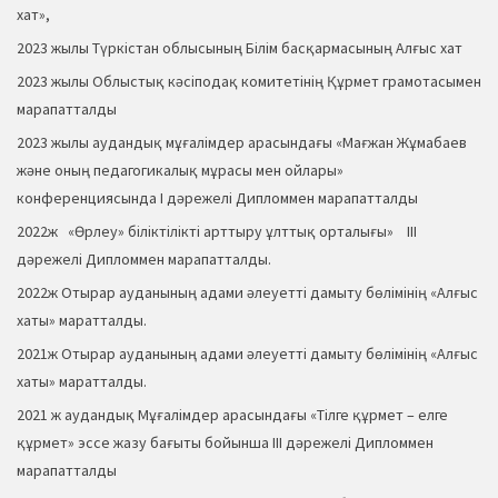
хат»,
2023 жылы Түркістан облысының Білім басқармасының Алғыс хат
2023 жылы Облыстық кәсіподақ комитетінің Құрмет грамотасымен
марапатталды
2023 жылы аудандық мұғалімдер арасындағы «Мағжан Жұмабаев
және оның педагогикалық мұрасы мен ойлары»
конференциясында І дәрежелі Дипломмен марапатталды
2022ж «Өрлеу» біліктілікті арттыру ұлттық орталығы» ІІІ
дәрежелі Дипломмен марапатталды.
2022ж Отырар ауданының адами әлеуетті дамыту бөлімінің «Алғыс
хаты» маратталды.
2021ж Отырар ауданының адами әлеуетті дамыту бөлімінің «Алғыс
хаты» маратталды.
2021 ж аудандық Мұғалімдер арасындағы «Тілге құрмет – елге
құрмет» эссе жазу бағыты бойынша ІІІ дәрежелі Дипломмен
марапатталды