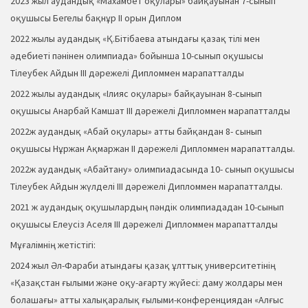
2023 жыл аудандық «Махамбет оқулары» байқауынан 7-сынып
оқушысы Бегелы бақнұр ІІ орын Диплом
2022 жылы аудандық «Қ.Бітібаева атындағы қазақ тілі мен
әдебиеті пәнінен олимпиада» бойынша 10-сынып оқушысы
Тілеубек Айдын ІІІ дәрежелі Дипломмен марапатталды
2022 жылы аудандық «Ілияс оқулары» байқауынан 8-сынып
оқушысы Анарбай Камшат ІІІ дәрежелі Дипломмен марапатталды
2022ж аудандық «Абай оқулары» атты байқандан 8- сынып
оқушысы Нұржан Ақмаржан ІІ дәрежелі Дипломмен марапатталды.
2022ж аудандық «Абайтану» олимпиадасында 10- сынып оқушысы
Тілеубек Айдын жүлделі ІІI дәрежелі Дипломмен марапатталды.
2021 ж аудандық оқушылардың пәндік олимпиададан 10-сынып
оқушысы Елеусіз Аселя ІІІ дәрежелі Дипломмен марапатталды
Мұғалімнің жетістігі:
2024 жыл Әл-Фараби атындағы қазақ ұлттық университетінің
«Қазақстан ғылыми және оқу-ағарту жүйесі: даму жолдары мен
болашағы» атты халықаралық ғылыми-конференциядан «Алғыс