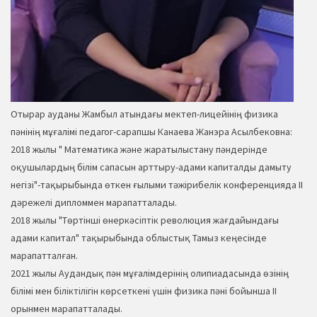
Отырар ауданы Жамбыл атындағы мектеп-лицейінің физика
пәнінің мұғалімі педагог-сарапшы Канаева Жанэра Асылбековна:
2018 жылы " Математика және жаратылыстану пәндерінде
оқушылардың білім сапасын арттыру-адами капиталды дамыту
негізі"-тақырыбында өткен ғылыми тәжірибелік конференцияда ІІ
дәрежелі дипломмен марапатталады.
2018 жылы "Төртінші өнеркәсіптік революция жағдайындағы
адами капитал" тақырыбында облыстық Тамыз кеңесінде
марапатталған.
2021 жылы Аудандық пән мұғалімдерінің олипиадасында өзінің
білімі мен біліктілігін көрсеткені үшін физика пәні бойынша ІІ
орынмен марапатталады.