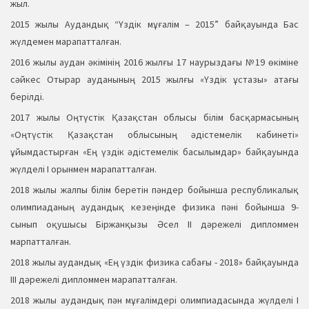
жыл.
2015 жылы Аудандық “Үздік мұғалім – 2015” байқауында Бас
жүлдемен марапатталған.
2016 жылы аудан әкімінің 2016 жылғы 17 наурыздағы №19 өкіміне
сәйкес Отырар ауданының 2015 жылғы «Үздік ұстазы» атағы
берілді.
2017 жылы Оңтүстік Қазақстан облысы білім басқармасының
«Оңтүстік Қазақстан облысының әдістемелік кабинеті»
ұйымдастырған «Ең үздік әдістемелік басылымдар» байқауында
жүлделі І орынмен марапатталған.
2018 жылы жалпы білім беретін пәндер бойынша республикалық
олимпиаданың аудандық кезеңінде физика пәні бойынша 9-
сынып оқушысы Біржанқызы Әсел ІІ дәрежелі дипломмен
марпатталған.
2018 жылы аудандық «Ең үздік физика сабағы - 2018» байқауында
ІІІ дәрежелі дипломмен марапатталған.
2018 жылы аудандық пән мұғалімдері олимпиадасында жүлделі І