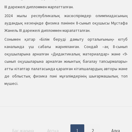
ІІІ дәрежелі дипломмен марпатталған.
2024 жылы республикалық жасөспірімдер олимпиадасының
аудандық кезеңінде физика пәнінен 8-сынып оқушысы Мұстафа
Жанель ІІІ дәрежелі дипломмен марапатталған.
Сонымен қатар «Білім беруді дамыту орталығының» ютуб
каналында үш сабағы жарияланған. Сондай –ақ 8-сынып
оқушыларына арналған «Дидактикалық материалдар» және «9-
сынып оқушыларына арналған жиынтық бағалау тапсырмалары»
атты кітаптар палатасында қаралған кітапшалардың авторы және
де облыстық физика пәні мұғалімдерінің шығармашылық топ
мүшесі.
Бас жағына
Артқа
1
2
Алға