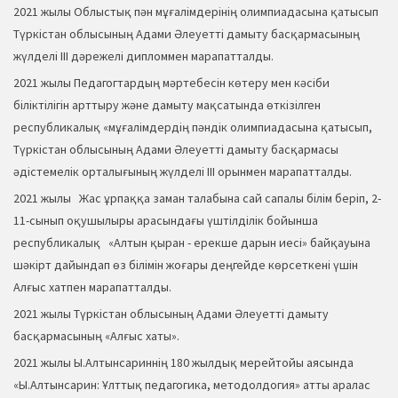
2021 жылы Облыстық пән мұғалімдерінің олимпиадасына қатысып
Түркістан облысының Адами Әлеуетті дамыту басқармасының
жүлделі ІІІ дәрежелі дипломмен марапатталды.
2021 жылы Педагогтардың мәртебесін көтеру мен кәсіби
біліктілігін арттыру және дамыту мақсатында өткізілген
республикалық «мұғалімдердің пәндік олимпиадасына қатысып,
Түркістан облысының Адами Әлеуетті дамыту басқармасы
әдістемелік орталығының жүлделі ІІІ орынмен марапатталды.
2021 жылы Жас ұрпаққа заман талабына сай сапалы білім беріп, 2-
11-сынып оқушылыры арасындағы үштілділік бойынша
республикалық «Алтын қыран - ерекше дарын иесі» байқауына
шәкірт дайындап өз білімін жоғары деңгейде көрсеткені үшін
Алғыс хатпен марапатталды.
2021 жылы Түркістан облысының Адами Әлеуетті дамыту
басқармасының «Алғыс хаты».
2021 жылы Ы.Алтынсариннің 180 жылдық мерейтойы аясында
«Ы.Алтынсарин: Ұлттық педагогика, методолдогия» атты аралас