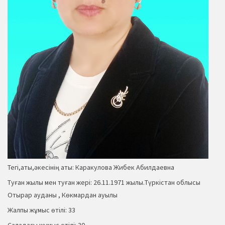
Тегі,аты,әкесінің аты: Каракулова Жибек Абилдаевна
Туған жылы мен туған жері: 26.11.1971 жылы.Түркістан облысы
Отырар ауданы , Көкмардан ауылы
Жалпы жұмыс өтілі: 33