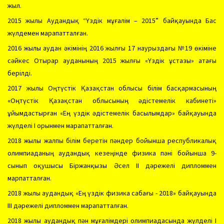
жыл.
2015 жылы Аудандық “Үздік мұғалім – 2015” байқауында Бас
жүлдемен марапатталған.
2016 жылы аудан әкімінің 2016 жылғы 17 наурыздағы №19 өкіміне
сәйкес Отырар ауданының 2015 жылғы «Үздік ұстазы» атағы
берілді.
2017 жылы Оңтүстік Қазақстан облысы білім басқармасының
«Оңтүстік Қазақстан облысының әдістемелік кабинеті»
ұйымдастырған «Ең үздік әдістемелік басылымдар» байқауында
жүлделі І орынмен марапатталған.
2018 жылы жалпы білім беретін пәндер бойынша республикалық
олимпиаданың аудандық кезеңінде физика пәні бойынша 9-
сынып оқушысы Біржанқызы Әсел ІІ дәрежелі дипломмен
марпатталған.
2018 жылы аудандық «Ең үздік физика сабағы - 2018» байқауында
ІІІ дәрежелі дипломмен марапатталған.
2018 жылы аудандық пән мұғалімдері олимпиадасында жүлделі І