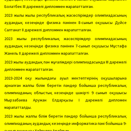
Болатбек ІІІ дәрежелі дипломмен марапатталған.
2023 жылы жылы республикалық жасөспірімдер олимпиадасының
аудандық кезеңінде физика пәнінен 8-сынып оқушысы Дүйсе
Салтанат ІІ дәрежелі дипломмен марапатталған.
2023 жылы республикалық жасөспірімдер олимпиадасының
аудандық кезеңінде физика пәнінен 7-сынып оқушысы Мұстафа
Жанель ІІ дәрежелі дипломмен марапатталған.
2023 жылы аудандық пән мұғалімдері олимпиадасында ІІІ дәрежелі
дипломмен марапатталған.
2023-2024 оқу жылындағы ауыл мектептерінің оқушыларына
арналған жалпы білім беретін пәндер бойынша республикалық
олимпиаданың облыстық кезеңінде шәкірті 9 сынып оқушысы
Мырзабаева Аружан Елдарқызы І дәрежелі дипломен
марапатталды.
2023 жылы жалпы білім беретін пәндер бойынша республикалық
олимпиаданың аудандық кезеңінде информатика пәні бойынша 9-
сынып оқушысы Хайрулла Арайлым