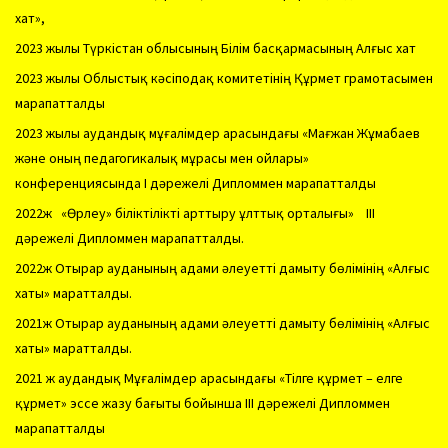
хат»,
2023 жылы Түркістан облысының Білім басқармасының Алғыс хат
2023 жылы Облыстық кәсіподақ комитетінің Құрмет грамотасымен
марапатталды
2023 жылы аудандық мұғалімдер арасындағы «Мағжан Жұмабаев
және оның педагогикалық мұрасы мен ойлары»
конференциясында І дәрежелі Дипломмен марапатталды
2022ж «Өрлеу» біліктілікті арттыру ұлттық орталығы» ІІІ
дәрежелі Дипломмен марапатталды.
2022ж Отырар ауданының адами әлеуетті дамыту бөлімінің «Алғыс
хаты» маратталды.
2021ж Отырар ауданының адами әлеуетті дамыту бөлімінің «Алғыс
хаты» маратталды.
2021 ж аудандық Мұғалімдер арасындағы «Тілге құрмет – елге
құрмет» эссе жазу бағыты бойынша ІІІ дәрежелі Дипломмен
марапатталды