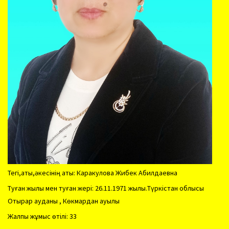
Тегі,аты,әкесінің аты: Каракулова Жибек Абилдаевна
Туған жылы мен туған жері: 26.11.1971 жылы.Түркістан облысы
Отырар ауданы , Көкмардан ауылы
Жалпы жұмыс өтілі: 33