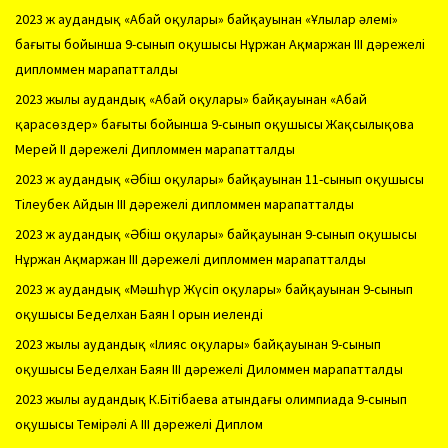
2023 ж аудандық «Абай оқулары» байқауынан «Ұлылар әлемі»
бағыты бойынша 9-сынып оқушысы Нұржан Ақмаржан ІІІ дәрежелі
дипломмен марапатталды
2023 жылы аудандық «Абай оқулары» байқауынан «Абай
қарасөздер» бағыты бойынша 9-сынып оқушысы Жақсылықова
Мерей ІІ дәрежелі Дипломмен марапатталды
2023 ж аудандық «Әбіш оқулары» байқауынан 11-сынып оқушысы
Тілеубек Айдын ІІІ дәрежелі дипломмен марапатталды
2023 ж аудандық «Әбіш оқулары» байқауынан 9-сынып оқушысы
Нұржан Ақмаржан ІІІ дәрежелі дипломмен марапатталды
2023 ж аудандық «Мәшһүр Жүсіп оқулары» байқауынан 9-сынып
оқушысы Беделхан Баян І орын иеленді
2023 жылы аудандық «Ілияс оқулары» байқауынан 9-сынып
оқушысы Беделхан Баян ІІІ дәрежелі Диломмен марапатталды
2023 жылы аудандық К.Бітібаева атындағы олимпиада 9-сынып
оқушысы Темірәлі А ІІІ дәрежелі Диплом