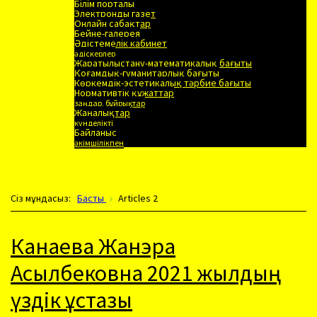
Білім порталы
Электронды газет
Онлайн сабақтар
Бейне-галерея
Әдістемелік кабинет
әдіскерлер
Жаратылыстану-математикалық бағыты
Қоғамдық-гуманитарлық бағыты
Көркемдік-эстетикалық тәрбие бағыты
Нормативтік құжаттар
заңдар, бұйрықтар
Жаңалықтар
күнделікті
Байланыс
әкімшілікпен
Сiз мұндасыз:
Басты
Articles 2
Канаева Жанэра
Асылбековна 2021 жылдың
үздік ұстазы