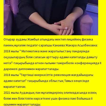
Отырар ауданы Жамбыл атындағы мектеп-лицейінің физика
пәнінің мұғалімі педагог-сарапшы Канаева Жанэра Асылбековна:
2018 жылы " Математика және жаратылыстану пәндерінде
оқушылардың білім сапасын арттыру-адами капиталды дамыту
негізі"-тақырыбында өткен ғылыми тәжірибелік конференцияда ІІ
дәрежелі дипломмен марапатталады.
2018 жылы "Төртінші өнеркәсіптік революция жағдайындағы
адами капитал" тақырыбында облыстық Тамыз кеңесінде
марапатталған.
2021 жылы Аудандық пән мұғалімдерінің олипиадасында өзінің
білімі мен біліктілігін көрсеткені үшін физика пәні бойынша ІІ
орынмен марапатталады.