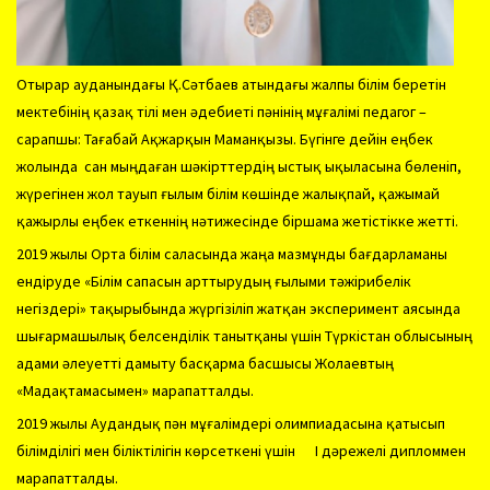
Отырар ауданындағы Қ.Сәтбаев атындағы жалпы білім беретін
мектебінің қазақ тілі мен әдебиеті пәнінің мұғалімі педагог –
сарапшы: Тағабай Ақжарқын Маманқызы. Бүгінге дейін еңбек
жолында сан мыңдаған шәкірттердің ыстық ықыласына бөленіп,
жүрегінен жол тауып ғылым білім көшінде жалықпай, қажымай
қажырлы еңбек еткеннің нәтижесінде біршама жетістікке жетті.
2019 жылы Орта білім саласында жаңа мазмұнды бағдарламаны
ендіруде «Білім сапасын арттырудың ғылыми тәжірибелік
негіздері» тақырыбында жүргізіліп жатқан эксперимент аясында
шығармашылық белсенділік танытқаны үшін Түркістан облысының
адами әлеуетті дамыту басқарма басшысы Жолаевтың
«Мадақтамасымен» марапатталды.
2019 жылы Аудандық пән мұғалімдері олимпиадасына қатысып
білімділігі мен біліктілігін көрсеткені үшін І дәрежелі дипломмен
марапатталды.