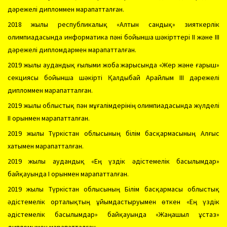
дәрежелі дипломмен марапатталған.
2018 жылы республикалық «Алтын сандық» зияткерлік
олимпиадасында информатика пәні бойынша шәкірттері ІІ және ІІІ
дәрежелі дипломдармен марапатталған.
2019 жылы аудандық ғылыми жоба жарысында «Жер және ғарыш»
секциясы бойынша шәкірті Қалдыбай Арайлым ІІІ дәрежелі
дипломмен марапатталған.
2019 жылы облыстық пән мұғалімдерінің олимпиадасында жүлделі
ІІ орынмен марапатталған.
2019 жылы Түркістан облысының білім басқармасының Алғыс
хатымен марапатталған.
2019 жылы аудандық «Ең үздік әдістемелік басылымдар»
байқауында І орынмен марапатталған.
2019 жылы Түркістан облысының Білім басқармасы облыстық
әдістемелік орталықтың ұйымдастыруымен өткен «Ең үздік
әдістемелік басылымдар» байқауында «Жаңашыл ұстаз»
дипломымен марапатталған.