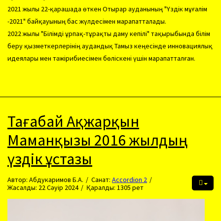
2021 жылы 22-қарашада өткен Отырар ауданының "Үздік мұғалім
-2021" байқауының бас жүлдесімен марапатталады.
2022 жылы "Білімді ұрпақ-тұрақты даму кепілі" тақырыбында білім
беру қызметкерлерінің аудандық Тамыз кеңесінде инновациялық
идеялары мен тәжірибиесімен бөліскені үшін марапатталған.
Тағабай Ақжарқын
Маманқызы 2016 жылдың
үздік ұстазы
Автор:
Абдукаримов Б.А.
Санат:
Accordion 2
Жасалды: 22 Сәуір 2024
Қаралды: 1305 рет