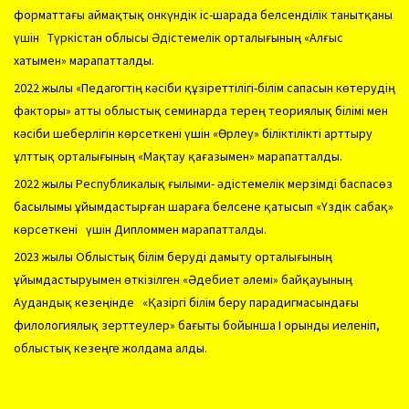
форматтағы аймақтық онкүндік іс-шарада белсенділік танытқаны
үшін Түркістан облысы Әдістемелік орталығының «Алғыс
хатымен» марапатталды.
2022 жылы «Педагогтің кәсіби құзіреттілігі-білім сапасын көтерудің
факторы» атты облыстық семинарда терең теориялық білімі мен
кәсіби шеберлігін көрсеткені үшін «Өрлеу» біліктілікті арттыру
ұлттық орталығының «Мақтау қағазымен» марапатталды.
2022 жылы Республикалық ғылыми- әдістемелік мерзімді баспасөз
басылымы ұйымдастырған шараға белсене қатысып «Үздік сабақ»
көрсеткені үшін Дипломмен марапатталды.
2023 жылы Облыстық білім беруді дамыту орталығының
ұйымдастыруымен өткізілген «Әдебиет әлемі» байқауының
Аудандық кезеңінде «Қазіргі білім беру парадигмасындағы
филологиялық зерттеулер» бағыты бойынша І орынды иеленіп,
облыстық кезеңге жолдама алды.