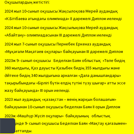
Оқушылардың жетістігі:
2024 жыл 10-сынып оқушысы Жақсылоқова Мерей аудандық
«К.Бітібаева атындағы олимпиада» ІІ дәрежелі Диплом иеленді
2024 жыл 10-сынып оқушысы Жақсылықова Мерей аудандық
«Абайтану» олимпиадасынан ІІІ дәрежелі Диплом иеленді
2024 жыл 7-сынып оқушысы Пернебек Еркеназ аудандық
«Мұқағали Мақатаев оқулары» байқауынан ІІІ дәрежелі Диплом
2023ж 9- сынып оқушысы Беделхан Баян облыстық «Төле бидің
360 жылдығы, Қаз дауысты Қазыбек бидің 355 жылдығы және
Әйтеке бидің 340 жылдығына арналған «Дала данышпандары»
тақырыбындағы «Бірлігі бүтін елдің түтіні түзу шығар» атты эссе
жазу байқауында» IІІ орын иеленді.
2023 жыл аудандық «қазақстан – менің жарқын болашағым»
байқауынан 10-сынып оқушысы беделхан Баян ІІ орын Диплом
2023ж «Мәшһүр Жүсіп оқулары» байқауының облыстық
кезеңінде 9- сынып оқушысы Беделхан Баян «Мақтау қағазымен»
марапатталды.