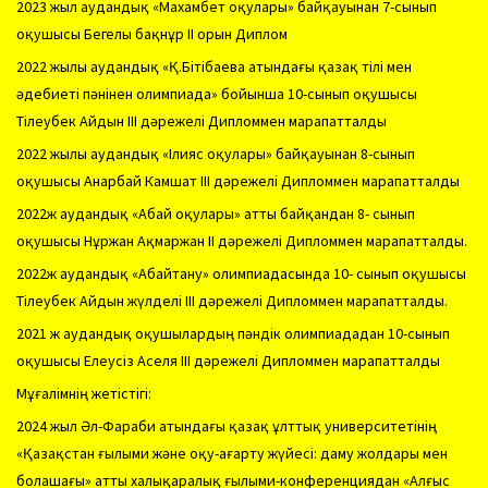
2023 жыл аудандық «Махамбет оқулары» байқауынан 7-сынып
оқушысы Бегелы бақнұр ІІ орын Диплом
2022 жылы аудандық «Қ.Бітібаева атындағы қазақ тілі мен
әдебиеті пәнінен олимпиада» бойынша 10-сынып оқушысы
Тілеубек Айдын ІІІ дәрежелі Дипломмен марапатталды
2022 жылы аудандық «Ілияс оқулары» байқауынан 8-сынып
оқушысы Анарбай Камшат ІІІ дәрежелі Дипломмен марапатталды
2022ж аудандық «Абай оқулары» атты байқандан 8- сынып
оқушысы Нұржан Ақмаржан ІІ дәрежелі Дипломмен марапатталды.
2022ж аудандық «Абайтану» олимпиадасында 10- сынып оқушысы
Тілеубек Айдын жүлделі ІІI дәрежелі Дипломмен марапатталды.
2021 ж аудандық оқушылардың пәндік олимпиададан 10-сынып
оқушысы Елеусіз Аселя ІІІ дәрежелі Дипломмен марапатталды
Мұғалімнің жетістігі:
2024 жыл Әл-Фараби атындағы қазақ ұлттық университетінің
«Қазақстан ғылыми және оқу-ағарту жүйесі: даму жолдары мен
болашағы» атты халықаралық ғылыми-конференциядан «Алғыс