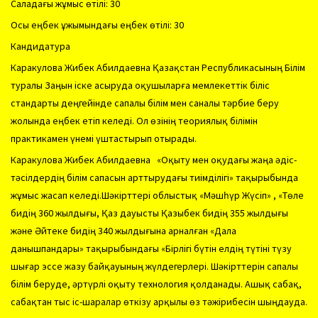
Саладағы жұмыс өтілі: 30
Осы еңбек ұжымындағы еңбек өтілі: 30
Кандидатура
Каракулова Жибек Абилдаевна Қазақстан Республикасының Білім
туралы Заңын іске асыруда оқушыларға мемлекеттік біліс
стандарты деңгейінде сапалы білім мен саналы тәрбие беру
жолында еңбек етіп келеді. Ол өзінің теориялық білімін
практикамен үнемі үштастырып отырады.
Каракулова Жибек Абилдаевна «Оқыту мен оқудағы жаңа әдіс-
тәсілдердің білім сапасын арттырудағы тиімділігі» тақырыбында
жұмыс жасап келеді.Шәкірттері облыстық «Мәшһүр Жүсіп» , «Төле
бидің 360 жылдығы, Қаз дауысты Қазыбек бидің 355 жылдығы
және Әйтеке бидің 340 жылдығына арналған «Дала
данышпандары» тақырыбындағы «Бірлігі бүтін елдің түтіні түзу
шығар эссе жазу байқауының жүлдегерлері. Шәкірттерін сапалы
білім беруде, әртүрлі оқыту технология қолданады. Ашық сабақ,
сабақтан тыс іс-шаралар өткізу арқылы өз тәжірибесін шыңдауда.