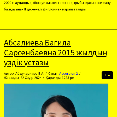
2020 ж аудандық «Яссауи хикметтері» тақырыбындағы эссе жазу
байқауынан ІІ дәрежелі Дипломмен марапатталды
Абсалиева Багила
Сарсенбаевна 2015 жылдың
үздік ұстазы
Автор:
Абдукаримов Б.А.
Санат:
Accordion 2
Жасалды: 22 Сәуір 2024
Қаралды: 1283 рет