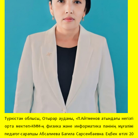
Түркістан облысы, Отырар ауданы, «П.Айтменов атындағы негізгі
орта мектеп»КММ-ң физика және информатика пәнінің мұғалімі
педагог-сарапшы Абсалиева Багила Сарсенбаевна. Еңбек өтілі 20