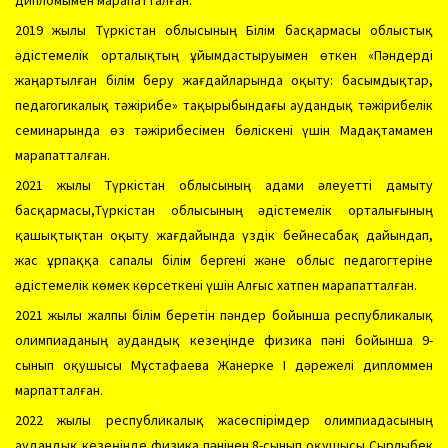
2019 жылы Түркістан облысының Білім басқармасы облыстық
әдістемелік орталықтың ұйымдастыруымен өткен «Пәндерді
жаңартылған білім беру жағдайларында оқыту: басымдықтар,
педагогикалық тәжірибе» тақырыбындағы аудандық тәжірибелік
семинарында өз тәжірибесімен бөліскені үшін Мадақтамамен
марапатталған.
2021 жылы Түркістан облысының адами әлеуетті дамыту
басқармасы,Түркістан облысының әдістемелік орталығының
қашықтықтан оқыту жағдайында үздік бейнесабақ дайындап,
жас ұрпаққа сапалы білім бергені және облыс педагогтеріне
әдістемелік көмек көрсеткені үшін Алғыс хатпен марапатталған.
2021 жылы жалпы білім беретін пәндер бойынша республикалық
олимпиаданың аудандық кезеңінде физика пәні бойынша 9-
сынып оқушысы Мұстафаева Жанерке І дәрежелі дипломмен
марпатталған.
2022 жылы республикалық жасөспірімдер олимпиадасының
аудандық кезеңінде физика пәнінен 8-сынып оқушысы Сырлыбек