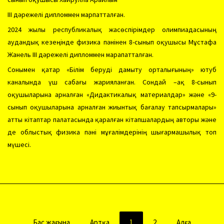
ІІІ дәрежелі дипломмен марпатталған.
2024 жылы республикалық жасөспірімдер олимпиадасының
аудандық кезеңінде физика пәнінен 8-сынып оқушысы Мұстафа
Жанель ІІІ дәрежелі дипломмен марапатталған.
Сонымен қатар «Білім беруді дамыту орталығының» ютуб
каналында үш сабағы жарияланған. Сондай –ақ 8-сынып
оқушыларына арналған «Дидактикалық материалдар» және «9-
сынып оқушыларына арналған жиынтық бағалау тапсырмалары»
атты кітаптар палатасында қаралған кітапшалардың авторы және
де облыстық физика пәні мұғалімдерінің шығармашылық топ
мүшесі.
Бас жағына
Артқа
1
2
Алға