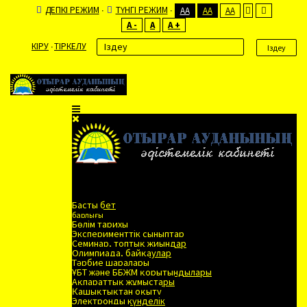
ӘДЕПКІ РЕЖИМ
ТҮНГІ РЕЖИМ
AA
AA
AA
A -
A
A +
КІРУ
ТІРКЕЛУ
Іздеу
Басты бет
барлығы
Бөлім тарихы
Эксперименттік сыныптар
Семинар, топтық жиындар
Олимпиада, байқаулар
Тәрбие шаралары
ҰБТ және ББЖМ қорытындылары
Ақпараттық жұмыстары
Қашықтықтан оқыту
Электронды күнделік