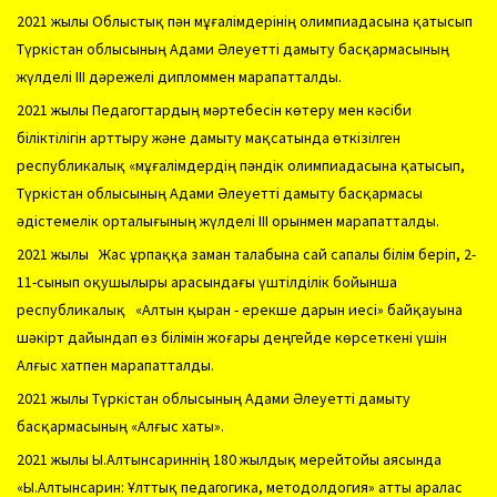
2021 жылы Облыстық пән мұғалімдерінің олимпиадасына қатысып
Түркістан облысының Адами Әлеуетті дамыту басқармасының
жүлделі ІІІ дәрежелі дипломмен марапатталды.
2021 жылы Педагогтардың мәртебесін көтеру мен кәсіби
біліктілігін арттыру және дамыту мақсатында өткізілген
республикалық «мұғалімдердің пәндік олимпиадасына қатысып,
Түркістан облысының Адами Әлеуетті дамыту басқармасы
әдістемелік орталығының жүлделі ІІІ орынмен марапатталды.
2021 жылы Жас ұрпаққа заман талабына сай сапалы білім беріп, 2-
11-сынып оқушылыры арасындағы үштілділік бойынша
республикалық «Алтын қыран - ерекше дарын иесі» байқауына
шәкірт дайындап өз білімін жоғары деңгейде көрсеткені үшін
Алғыс хатпен марапатталды.
2021 жылы Түркістан облысының Адами Әлеуетті дамыту
басқармасының «Алғыс хаты».
2021 жылы Ы.Алтынсариннің 180 жылдық мерейтойы аясында
«Ы.Алтынсарин: Ұлттық педагогика, методолдогия» атты аралас