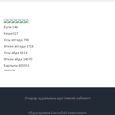
Бүгін
146
Кеше
327
Осы аптада
790
Өткен аптада
3718
Осы айда
6114
Өткен айда
24570
Барлығы
655553
Joomla счетчик
Отырар ауданының әдістемелік кабинеті
Абдукаримов Бактыбай Амантаевич