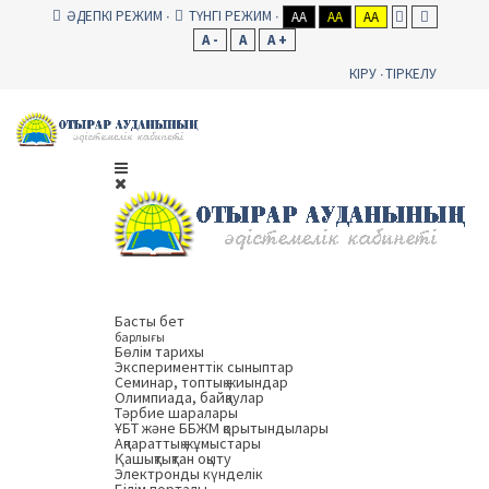
ӘДЕПКІ РЕЖИМ
ТҮНГІ РЕЖИМ
AA
AA
AA
A -
A
A +
КІРУ
ТІРКЕЛУ
Басты бет
барлығы
Бөлім тарихы
Эксперименттік сыныптар
Семинар, топтық жиындар
Олимпиада, байқаулар
Тәрбие шаралары
ҰБТ және ББЖМ қорытындылары
Ақпараттық жұмыстары
Қашықтықтан оқыту
Электронды күнделік