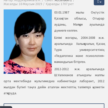
Автор:
Абдукаримов Б.А.
Санат:
Accordion 1
Жасалды: 16 Маусым 2019
Қаралды: 1707 рет
03.01.1987 жылы Оңтүстік
Қазақстан облысы, Отырар
ауданы, Маяқұм ауылында
дүниеге келген.
Білімі жоғары, 2004-2008 ж.ж.
аралығында Халықаралық Қазақ-
Түрік университетінің
«Педагогика және психология»
мамандығын бітірген.
2012-2012 ж.ж. аралығында
Ш.Уалиханов атындағы жалпы
орта мектебінде мультимедиа кабинетінде лаборант, 2012
жылдан бүгінгі таңға дейін аталған мектептің тәлімгері қызметін
атқаруда.