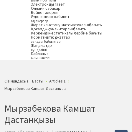
Білім порталы
Электронды газет
Онлайн сабақтар
Бейне-галерея
Әдістемелік кабинет
әдіскерлер
Жаратылыстану-математикалық бағыты
Қоғамдық-гуманитарлық бағыты
Көркемдік-эстетикалық тәрбие бағыты
Нормативтік құжаттар
заңдар, бұйрықтар
Жаңалықтар
күнделікті
Байланыс
әкімшілікпен
Сiз мұндасыз:
Басты
Articles 1
Мырзабекова Камшат Дастанқызы
Мырзабекова Камшат
Дастанқызы