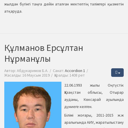
жылдан бүгінгі таңға дейін аталған мектептің тәлімгері қызметін
атқаруда.
Құлманов Ерсұлтан
Нұрманұлы
Автор:
Абдукаримов Б.А.
Санат:
Accordion 1
Жасалды: 16 Маусым 2019
Қаралды: 1408 рет
22.06.1993 жылы Оңтүстік
Қазақстан облысы, Отырар
ауданы, Көксарай ауылында
дүниеге келген.
Білімі жоғары, 2011-2015 ж.ж
аралығында АИУ, жаратылыстану