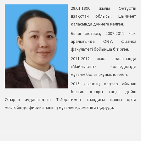
28.01.1990 жылы Оңтүстік
Қазақстан облысы, Шымкент
қаласында дүниеге келген.
Білімі жоғары, 2007-2011 ж.ж.
аралығында ОҚМУ, физика
факультеті бойынша бітірген.
2011-2012 ж.ж. аралығында
«Майлыкент» колледжінде
мұғалім болып жұмыс істеген.
2015 жылдың қаңтар айынан
бастап қазіргі таңға дейін
Отырар ауданындағы Т.Ибрагимов атындағы жалпы орта
мектебінде физика пәнінің мұғалімі қызметін атқаруда.