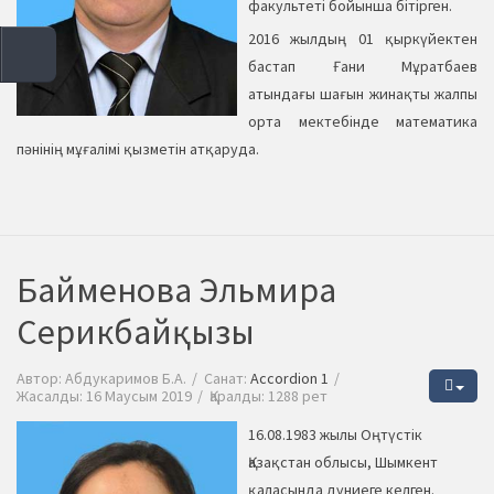
факультеті бойынша бітірген.
2016 жылдың 01 қыркүйектен
бастап Ғани Мұратбаев
атындағы шағын жинақты жалпы
орта мектебінде математика
пәнінің мұғалімі қызметін атқаруда.
Байменова Эльмира
Серикбайқызы
Автор:
Абдукаримов Б.А.
Санат:
Accordion 1
Жасалды: 16 Маусым 2019
Қаралды: 1288 рет
16.08.1983 жылы Оңтүстік
Қазақстан облысы, Шымкент
қаласында дүниеге келген.