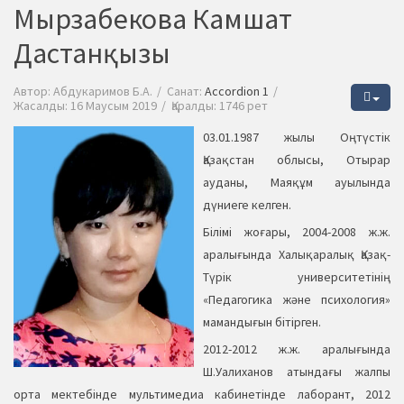
Мырзабекова Камшат
Дастанқызы
Автор:
Абдукаримов Б.А.
Санат:
Accordion 1
Жасалды: 16 Маусым 2019
Қаралды: 1746 рет
03.01.1987 жылы Оңтүстік
Қазақстан облысы, Отырар
ауданы, Маяқұм ауылында
дүниеге келген.
Білімі жоғары, 2004-2008 ж.ж.
аралығында Халықаралық Қазақ-
Түрік университетінің
«Педагогика және психология»
мамандығын бітірген.
2012-2012 ж.ж. аралығында
Ш.Уалиханов атындағы жалпы
орта мектебінде мультимедиа кабинетінде лаборант, 2012