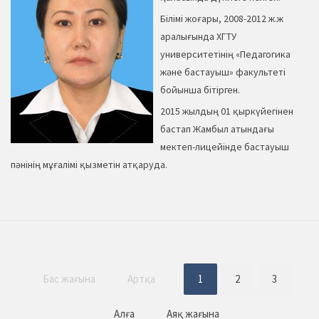
Білімі жоғары, 2008-2012 ж.ж
аралығында ХГТУ
университетінің «Педагогика
және бастауыш» факультеті
бойынша бітірген.
2015 жылдың 01 қыркүйегінен
бастап Жамбыл атындағы
мектеп-лицейінде бастауыш
пәнінің мұғалімі қызметін атқаруда.
Бас жағына
Артқа
1
2
3
Алға
Аяқ жағына