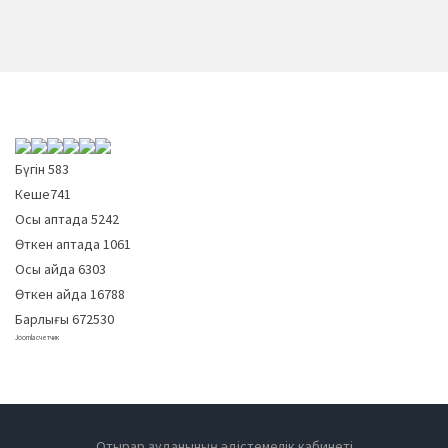
Бүгін
583
Кеше
741
Осы аптада
5242
Өткен аптада
1061
Осы айда
6303
Өткен айда
16788
Барлығы
672530
Joomla счетчик
Отырар ауданының әдістемелік кабинеті