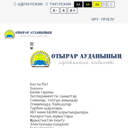
ӘДЕПКІ РЕЖИМ
ТҮНГІ РЕЖИМ
AA
AA
AA
A -
A
A +
КІРУ
ТІРКЕЛУ
Басты бет
барлығы
Бөлім тарихы
Эксперименттік сыныптар
Семинар, топтық жиындар
Олимпиада, байқаулар
Тәрбие шаралары
ҰБТ және ББЖМ қорытындылары
Ақпараттық жұмыстары
Қашықтықтан оқыту
Электронды күнделік