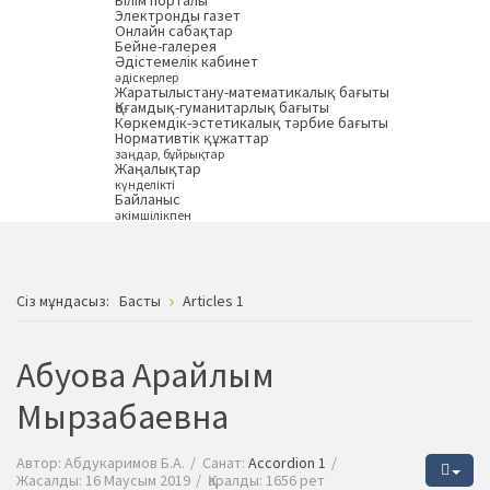
Білім порталы
Электронды газет
Онлайн сабақтар
Бейне-галерея
Әдістемелік кабинет
әдіскерлер
Жаратылыстану-математикалық бағыты
Қоғамдық-гуманитарлық бағыты
Көркемдік-эстетикалық тәрбие бағыты
Нормативтік құжаттар
заңдар, бұйрықтар
Жаңалықтар
күнделікті
Байланыс
әкімшілікпен
Сiз мұндасыз:
Басты
Articles 1
Абуова Арайлым
Мырзабаевна
Автор:
Абдукаримов Б.А.
Санат:
Accordion 1
Жасалды: 16 Маусым 2019
Қаралды: 1656 рет