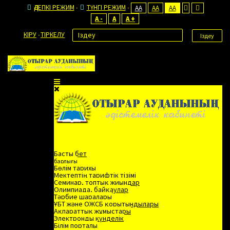
ӘДЕПКІ РЕЖИМ
ТҮНГІ РЕЖИМ
AA
AA
AA
A -
A
A +
КІРУ
ТІРКЕЛУ
Іздеу
Басты бет
барлығы
Бөлім тарихы
Мектептің тарифтік тізімі
Семинар, топтық жиындар
Олимпиада, байқаулар
Тәрбие шаралары
ҰБТ және ОЖСБ қорытындылары
Ақпараттық жұмыстары
Электронды күнделік
Білім порталы