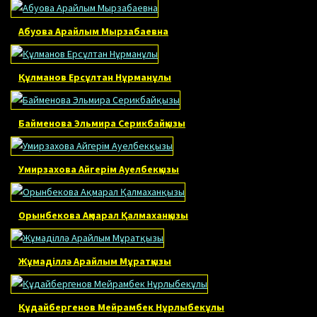
Абуова Арайлым Мырзабаевна
Құлманов Ерсұлтан Нұрманұлы
Байменова Эльмира Серикбайқызы
Умирзахова Айгерім Ауелбекқызы
Орынбекова Ақмарал Қалмаханқызы
Жұмаділлә Арайлым Мұратқызы
Құдайбергенов Мейрамбек Нұрлыбекұлы