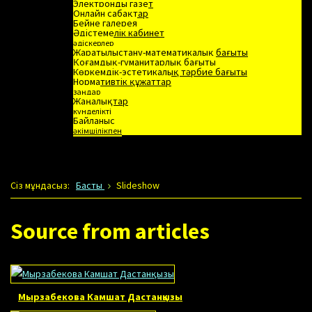
Электронды газет
Онлайн сабақтар
Бейне галерея
Әдістемелік кабинет
әдіскерлер
Жаратылыстану-математикалық бағыты
Қоғамдық-гуманитарлық бағыты
Көркемдік-эстетикалық тәрбие бағыты
Нормативтік құжаттар
заңдар
Жаңалықтар
күнделікті
Байланыс
әкімшілікпен
Сiз мұндасыз:
Басты
Slideshow
Source from articles
Мырзабекова Камшат Дастанқызы