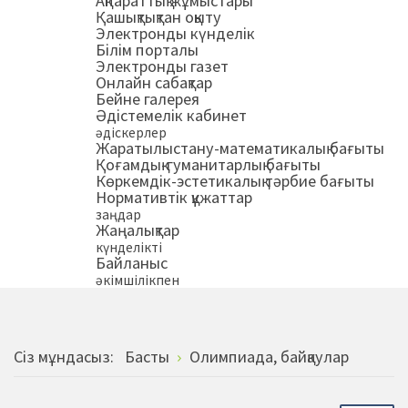
Ақпараттық жұмыстары
Қашықтықтан оқыту
Электронды күнделік
Білім порталы
Электронды газет
Онлайн сабақтар
Бейне галерея
Әдістемелік кабинет
әдіскерлер
Жаратылыстану-математикалық бағыты
Қоғамдық-гуманитарлық бағыты
Көркемдік-эстетикалық тәрбие бағыты
Нормативтік құжаттар
заңдар
Жаңалықтар
күнделікті
Байланыс
әкімшілікпен
Сiз мұндасыз:
Басты
Олимпиада, байқаулар