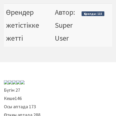
Өрендер
Автор:
Қаралды: 115
жетістікке
Super
жетті
User
Бүгін
27
Кеше
146
Осы аптада
173
Өткен аптада
288