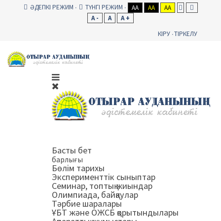
ӘДЕПКІ РЕЖИМ
ТҮНГІ РЕЖИМ
AA
AA
AA
A -
A
A +
КІРУ
ТІРКЕЛУ
Басты бет
барлығы
Бөлім тарихы
Эксперименттік сыныптар
Семинар, топтық жиындар
Олимпиада, байқаулар
Тәрбие шаралары
ҰБТ және ОЖСБ қорытындылары