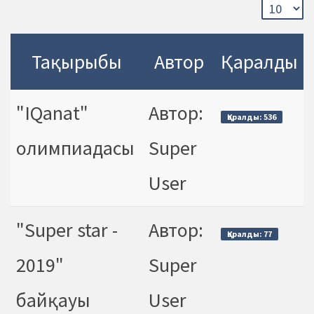
Тақырыбы
Автор
Қаралды
"IQanat"
Автор:
Қаралды: 536
олимпиадасы
Super
User
"Super star -
Автор:
Қаралды: 77
2019"
Super
байқауы
User