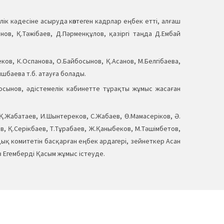
лік кәдесіне асыруда көптеген кадрлар еңбек етті, алғаш
нов, Қ.Тәжібаев, Д.Пәрменқұлов, қазіргі таңда Д.Ембай
ов, К.Оспанова, О.Байбосынов, Қ.Асанов, М.Белгібаева,
шбаева т.б. атауға болады.
йбосынов, әдістемелік кабинетте тұрақты жұмыс жасаған
 Қ.Жабатаев, И.Шынтереков, С.Жабаев, Ө.Мамасеріков, Ә.
в, Қ.Серікбаев, Т.Тұрабаев, Ж.Қаныбеков, М.Тәшімбетов,
ндық комитетін басқарған еңбек ардагері, зейнеткер Асан
з Егемберді Қасым жұмыс істеуде.