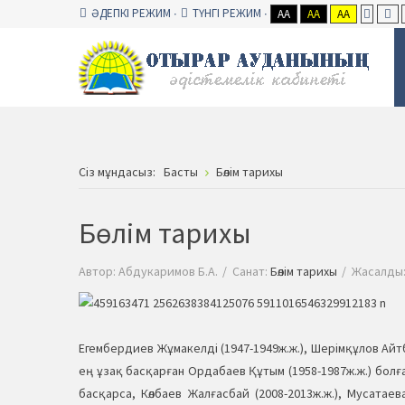
ӘДЕПКІ РЕЖИМ
ТҮНГІ РЕЖИМ
AA
AA
AA
Сiз мұндасыз:
Басты
Бөлім тарихы
Бөлім тарихы
Автор:
Абдукаримов Б.А.
Санат:
Бөлім тарихы
Жасалды:
Егембердиев Жұмакелді (1947-1949ж.ж.), Шерімқұлов Айтбай
ең ұзақ басқарған Ордабаев Құтым (1958-1987ж.ж.) болға
басқарса, Көлбаев Жалғасбай (2008-2013ж.ж.), Мусата