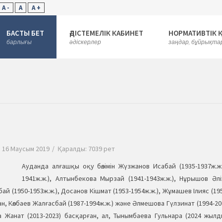
A -
A
A +
БАСТЫ БЕТ
ӘДІСТЕМЕЛІК КАБИНЕТ
НОРМАТИВТІК 
барлығы
әдіскерлер
заңдар, бұйрықта
 16 Маусым 2019
Қаралды: 7039 рет
Ауданда алғашқы оқу бөлімін Жүзжанов Исабай (1935-1937ж.ж
1941ж.ж.), Алтынбекова Мырзай (1941-1943ж.ж.), Нұрышов Әліх
 (1950-1953ж.ж.), Досанов Кішмат (1953-1954ж.ж.), Жұмашев Ілияс (1955
н, Көлбаев Жалғасбай (1987-1994ж.ж.) және Әлмешова Гүлзинат (1994-20
ева Жанат (2013-2023) басқарған, ал, Тынымбаева Гульнара (2024 жы