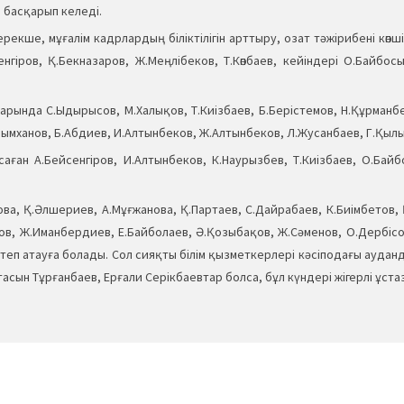
 басқарып келеді.
рекше, мұғалім кадрлардың біліктілігін арттыру, озат тәжірибені көпші
іров, Қ.Бекназаров, Ж.Меңлібеков, Т.Көпбаев, кейіндері О.Байбосы
ында С.Ыдырысов, М.Халықов, Т.Киізбаев, Б.Берістемов, Н.Құрманбек
ымханов, Б.Абдиев, И.Алтынбеков, Ж.Алтынбеков, Л.Жусанбаев, Г.Қылы
асаған А.Бейсенгіров, И.Алтынбеков, К.Наурызбев, Т.Киізбаев, О.Ба
ва, Қ.Әлшериев, А.Мұғжанова, Қ.Партаев, С.Дайрабаев, К.Биімбетов,
ров, Ж.Иманбердиев, Е.Байболаев, Ә.Қозыбақов, Ж.Сәменов, О.Дербісо
көптеп атауға болады. Сол сияқты білім қызметкерлері кәсіподағы ауда
тасын Тұрғанбаев, Ерғали Серікбаевтар болса, бұл күндері жігерлі ұста