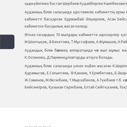
қыркүйегінен бастап Шербаев Кудайберген Каипбекович
Ауданның білім саласында әдістемелік кабинеттің орны е
кабинетті басқарған Құрманбай Әлшериев, Асан Бейсенг
кабинетке басшылық жасап келеді.
Өткен ғасырдың 70 жылдары кабинетте әдіскерлер қатар
М.Шонтықов, Ә.Бекетова, Т.Мұстафаев, А.Жұмашов, Н.Рай
Аудандық білім бөлімінің аппаратында көп жыл жұмыс ж
К.Оспанова, Д.Пәрменқұловтарды атауға болады.
Ауданның білім саласында үлкен еңбек жасаған К.Шәріпо
Құрамысов, Е.Сағынтаев, Ө.Қанаев, Ұ.Ерімбетова, Б.Әші
Ж.Сәменов, М.Өксікбаев, Т.Мырзабеков, А.Түкібаев т.б. 
Бейсенгіров, Қазыхан Серікбаев, Елтай Сейітқазиев, Тоқ