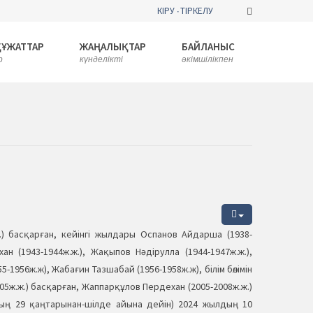
КІРУ
ТІРКЕЛУ
ҚҰЖАТТАР
ЖАҢАЛЫҚТАР
БАЙЛАНЫС
р
күнделікті
әкімшілікпен
.) басқарған, кейінгі жылдары Оспанов Айдарша (1938-
ан (1943-1944ж.ж.), Жақыпов Нәдірулла (1944-1947ж.ж.),
-1956ж.ж), Жабағин Тазшабай (1956-1958ж.ж), білім бөлімін
05ж.ж.) басқарған, Жаппарқұлов Пердехан (2005-2008ж.ж.)
лдың 29 қаңтарынан-шілде айына дейін) 2024 жылдың 10