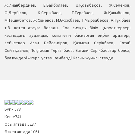
Ж.Иманбердиев, Е.Байболаев, Ә.Қозыбақов, Ж.Сәменов,
О.Дербісов, Қ.Серікбаев, Т.Тұрабаев, Ж.Қаныбеков,
М.Тәшімбетов, Ж.Сәменов, М.Өксікбаев, Т.Мырзабеков, А.Түкібаев
т.б. көптеп атауға болады. Сол сияқты білім қызметкерлері
кәсіподағы аудандық комитетін басқарған еңбек ардагері,
зейнеткер Асан Бейсенгіров, Қазыхан Серікбаев, Елтай
Сейітқазиев, Тоқтасын Тұрғанбаев, Ерғали Серікбаевтар болса,
бұл күндері жігерлі ұстаз Егемберді Қасым жұмыс істеуде.
Бүгін
578
Кеше
741
Осы аптада
5237
Өткен аптада
1061