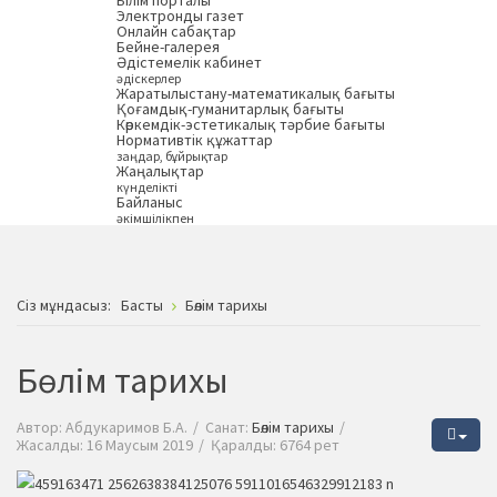
Білім порталы
Электронды газет
Онлайн сабақтар
Бейне-галерея
Әдістемелік кабинет
әдіскерлер
Жаратылыстану-математикалық бағыты
Қоғамдық-гуманитарлық бағыты
Көркемдік-эстетикалық тәрбие бағыты
Нормативтік құжаттар
заңдар, бұйрықтар
Жаңалықтар
күнделікті
Байланыс
әкімшілікпен
Сiз мұндасыз:
Басты
Бөлім тарихы
Бөлім тарихы
Автор:
Абдукаримов Б.А.
Санат:
Бөлім тарихы
Жасалды: 16 Маусым 2019
Қаралды: 6764 рет