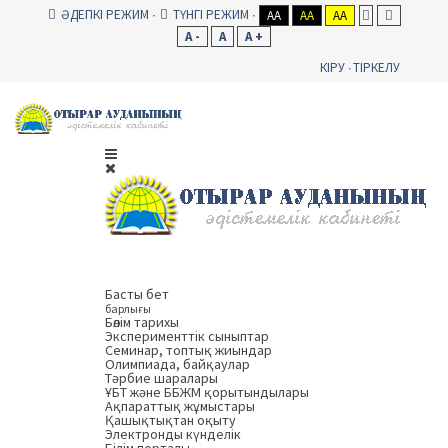
ӘДЕПКІ РЕЖИМ
ТҮНГІ РЕЖИМ
AA
AA
AA
A -
A
A +
КІРУ
ТІРКЕЛУ
Басты бет
барлығы
Бөлім тарихы
Эксперименттік сыныптар
Семинар, топтық жиындар
Олимпиада, байқаулар
Тәрбие шаралары
ҰБТ және ББЖМ қорытындылары
Ақпараттық жұмыстары
Қашықтықтан оқыту
Электронды күнделік