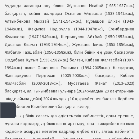
Ауданда алғашқы оқу бөлімін Жүзжанов Исабай (1935-1937ж.ж.)
басқарған, кейінгі жылдары Оспанов Айдарша (1938-1941ж.ж.),
Алтынбекова Мырзай (1941-1943ж.ж.), Нұрышов Әліхан (1943-
1944ж.ж.), Жақыпов Нәдірулла (1944-1947ж.ж.), Егембердиев
Жұмакелді (1947-1949ж.ж.), Шерімқұлов Айтбай (1950-1953ж.ж.),
Досанов Кішмат (1953-1954ж.ж.), Жұмашев Ілияс (1955-1956ж.ж),
Жабағин Тазшабай (1956-1958ж.ж), білім бөлімін ең ұзақ басқарған
Ордабаев Құтым (1958-1987ж.ж.) болған, Көлбаев Жалғасбай (1987-
1994ж.ж.) және Әлмешова Гүлзинат (1994-2005ж.ж.) басқарған,
Жаппарқұлов Пердехан (2005-2008ж.ж.) басқарса, Көлбаев
Жалғасбай (2008-2013ж.ж.), Мусатаева Жанат (2013-2023)
басқарған, ал, Тынымбаева Гульнара (2024 жылдың 29 қаңтарынан-
шілде айына дейін) 2024 жылдың 10 қыркүйегінен бастап Шербаев
Кудайберген Каипбекович басқарып келеді.
Ауданның білім саласында әдістемелік кабинеттің орны ерекше,
мұғалім кадрлардың біліктілігін арттыру, озат тәжірибені көпшілік
кәдесіне асыруда көптеген кадрлар еңбек етті, алғаш кабинетті