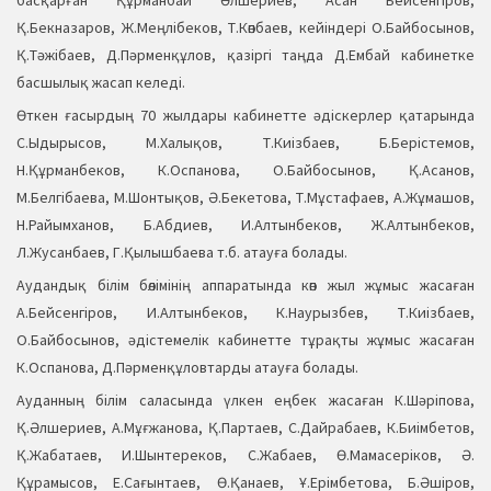
басқарған Құрманбай Әлшериев, Асан Бейсенгіров,
Қ.Бекназаров, Ж.Меңлібеков, Т.Көпбаев, кейіндері О.Байбосынов,
Қ.Тәжібаев, Д.Пәрменқұлов, қазіргі таңда Д.Ембай кабинетке
басшылық жасап келеді.
Өткен ғасырдың 70 жылдары кабинетте әдіскерлер қатарында
С.Ыдырысов, М.Халықов, Т.Киізбаев, Б.Берістемов,
Н.Құрманбеков, К.Оспанова, О.Байбосынов, Қ.Асанов,
М.Белгібаева, М.Шонтықов, Ә.Бекетова, Т.Мұстафаев, А.Жұмашов,
Н.Райымханов, Б.Абдиев, И.Алтынбеков, Ж.Алтынбеков,
Л.Жусанбаев, Г.Қылышбаева т.б. атауға болады.
Аудандық білім бөлімінің аппаратында көп жыл жұмыс жасаған
А.Бейсенгіров, И.Алтынбеков, К.Наурызбев, Т.Киізбаев,
О.Байбосынов, әдістемелік кабинетте тұрақты жұмыс жасаған
К.Оспанова, Д.Пәрменқұловтарды атауға болады.
Ауданның білім саласында үлкен еңбек жасаған К.Шәріпова,
Қ.Әлшериев, А.Мұғжанова, Қ.Партаев, С.Дайрабаев, К.Биімбетов,
Қ.Жабатаев, И.Шынтереков, С.Жабаев, Ө.Мамасеріков, Ә.
Құрамысов, Е.Сағынтаев, Ө.Қанаев, Ұ.Ерімбетова, Б.Әшіров,