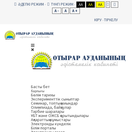
ӘДЕПКІ РЕЖИМ
ТҮНГІ РЕЖИМ
AA
AA
AA
A -
A
A +
КІРУ
ТІРКЕЛУ
Басты бет
барлығы
Бөлім тарихы
Эксперименттік сыныптар
Семинар, топтық жиындар
Олимпиада, байқаулар
Тәрбие шаралары
ҰБТ және ОЖСБ қорытындылары
Ақпараттық жұмыстары
Электронды күнделік
Білім порталы