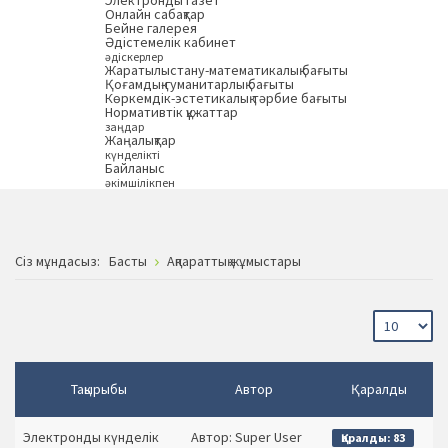
Электронды газет
Онлайн сабақтар
Бейне галерея
Әдістемелік кабинет
әдіскерлер
Жаратылыстану-математикалық бағыты
Қоғамдық-гуманитарлық бағыты
Көркемдік-эстетикалық тәрбие бағыты
Нормативтік құжаттар
заңдар
Жаңалықтар
күнделікті
Байланыс
әкімшілікпен
Сiз мұндасыз:
Басты
Ақпараттық жұмыстары
Тақырыбы
Автор
Қаралды
Электронды күнделік
Автор: Super User
Қаралды: 83