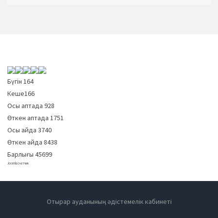
Бүгін
164
Кеше
166
Осы аптада
928
Өткен аптада
1751
Осы айда
3740
Өткен айда
8438
Барлығы
45699
Joomla счетчик
Отырар ауданының әдістемелік кабинеті