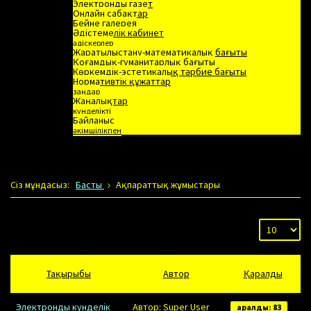
Электронды газет
Онлайн сабақтар
Бейне галерея
Әдістемелік кабинет
әдіскерлер
Жаратылыстану-математикалық бағыты
Қоғамдық-гуманитарлық бағыты
Көркемдік-эстетикалық тәрбие бағыты
Нормативтік құжаттар
заңдар
Жаңалықтар
күнделікті
Байланыс
әкімшілікпен
Сiз мұндасыз:
Басты
Ақпараттық жұмыстары
Тақырыбы
Автор
Қаралды
Электронды күнделік
Автор: Super User
Қаралды: 83