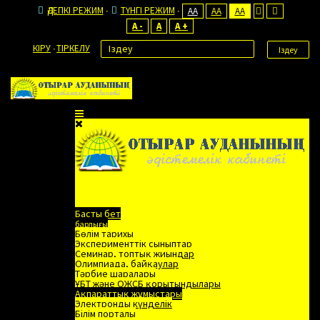
ӘДЕПКІ РЕЖИМ
ТҮНГІ РЕЖИМ
AA
AA
AA
A -
A
A +
КІРУ
ТІРКЕЛУ
Іздеу
Басты бет
барлығы
Бөлім тарихы
Эксперименттік сыныптар
Семинар, топтық жиындар
Олимпиада, байқаулар
Тәрбие шаралары
ҰБТ және ОЖСБ қорытындылары
Ақпараттық жұмыстары
Электронды күнделік
Білім порталы