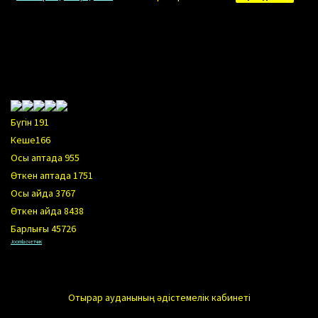
Бүгін
191
Кеше
166
Осы аптада
955
Өткен аптада
1751
Осы айда
3767
Өткен айда
8438
Барлығы
45726
Joomla счетчик
Отырар ауданының әдістемелік кабинеті