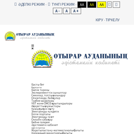
ӘДЕПКІ РЕЖИМ
ТҮНГІ РЕЖИМ
AA
AA
AA
A -
A
A +
КІРУ
ТІРКЕЛУ
Басты бет
барлығы
Бөлім тарихы
Эксперименттік сыныптар
Семинар, топтық жиындар
Олимпиада, байқаулар
Тәрбие шаралары
ҰБТ және ОЖСБ қорытындылары
Ақпараттық жұмыстары
Қашықтықтан оқыту
Электронды күнделік
Білім порталы
Электронды газет
Онлайн сабақтар
Бейне галерея
Әдістемелік кабинет
әдіскерлер
Жаратылыстану-математикалық бағыты
Қоғамдық-гуманитарлық бағыты