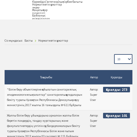
Көркемдік-эстетикалық тәрбие бағыты
Нормативтік құжаттар
заңдар
Жаңалықтар
күнделікті
Байланыс
әкімшілікпен
Сiз мұндасыз:
Басты
Нормативтік құжаттар
Тақырыбы
Автор
Қаралды
Қаралды: 273
"Білім беру объектілеріне қойылатын санитариялық-
Автор:
эпидемиологиялық талаптар" санитариялық қағидаларын
Super
бекіту туралы Қазақстан Республикасы Денсаулық сақтау
User
министрінің 2017 жылғы 16 тамыздағы № 611 бұйрығы
Қаралды: 101
Жалпы білім беру ұйымдарына арналған жалпы білім
Автор:
беретін пәндердің, таңдау курстарының және
Super
факультативтердің үлгілік оқу бағдарламаларын бекіту
User
туралы Қазақстан Республикасы Білім және ғылым
министрінің 2013 жылғы 03 сәуірдегі № 115 Бұйрығы