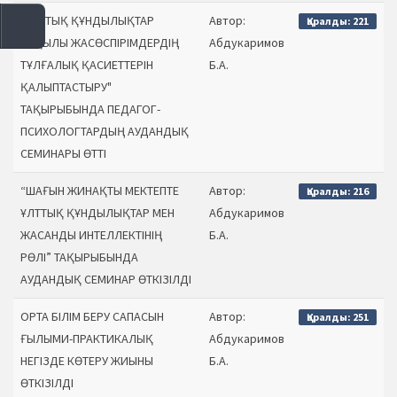
"ҰЛТТЫҚ ҚҰНДЫЛЫҚТАР
Автор:
Қаралды: 221
АРҚЫЛЫ ЖАСӨСПІРІМДЕРДІҢ
Абдукаримов
ТҰЛҒАЛЫҚ ҚАСИЕТТЕРІН
Б.А.
ҚАЛЫПТАСТЫРУ"
ТАҚЫРЫБЫНДА ПЕДАГОГ-
ПСИХОЛОГТАРДЫҢ АУДАНДЫҚ
СЕМИНАРЫ ӨТТІ
“ШАҒЫН ЖИНАҚТЫ МЕКТЕПТЕ
Автор:
Қаралды: 216
ҰЛТТЫҚ ҚҰНДЫЛЫҚТАР МЕН
Абдукаримов
ЖАСАНДЫ ИНТЕЛЛЕКТІНІҢ
Б.А.
РӨЛІ” ТАҚЫРЫБЫНДА
АУДАНДЫҚ СЕМИНАР ӨТКІЗІЛДІ
ОРТА БІЛІМ БЕРУ САПАСЫН
Автор:
Қаралды: 251
ҒЫЛЫМИ-ПРАКТИКАЛЫҚ
Абдукаримов
НЕГІЗДЕ КӨТЕРУ ЖИЫНЫ
Б.А.
ӨТКІЗІЛДІ