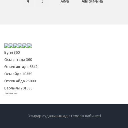
4
5
Алға
Аяқ жағына
Бүгін
360
Осы аптада
360
Өткен аптада
6642
Осы айда
10359
Өткен айда
25000
Барлығы
701585
Joomla счетчик
Отырар ауданының әдістемелік кабинеті