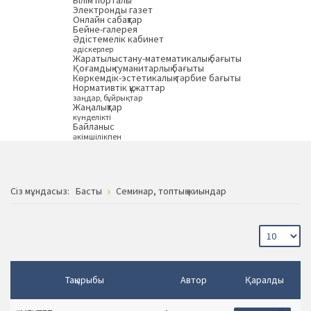
Білім порталы
Электронды газет
Онлайн сабақтар
Бейне-галерея
Әдістемелік кабинет
әдіскерлер
Жаратылыстану-математикалық бағыты
Қоғамдық-гуманитарлық бағыты
Көркемдік-эстетикалық тәрбие бағыты
Нормативтік құжаттар
заңдар, бұйрықтар
Жаңалықтар
күнделікті
Байланыс
әкімшілікпен
Сiз мұндасыз:
Басты
Семинар, топтық жиындар
Тақырыбы
Автор
Қаралды