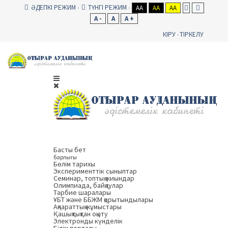
ӘДЕПКІ РЕЖИМ
ТҮНГІ РЕЖИМ
AA
AA
AA
A -
A
A +
КІРУ
ТІРКЕЛУ
Басты бет
барлығы
Бөлім тарихы
Эксперименттік сыныптар
Семинар, топтық жиындар
Олимпиада, байқаулар
Тәрбие шаралары
ҰБТ және ББЖМ қорытындылары
Ақпараттық жұмыстары
Қашықтықтан оқыту
Электронды күнделік