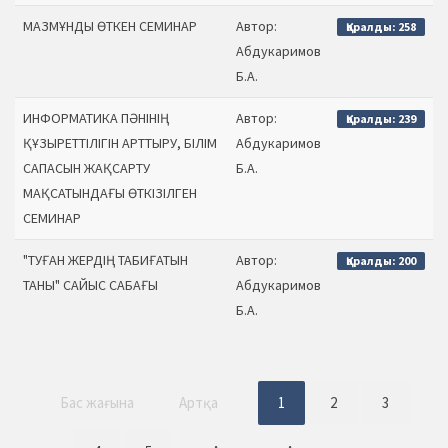
МАЗМҰНДЫ ӨТКЕН СЕМИНАР
Автор:
Қаралды: 258
Абдукаримов
Б.А.
ИНФОРМАТИКА ПӘНІНІҢ
Автор:
Қаралды: 239
ҚҰЗЫРЕТТІЛІГІН АРТТЫРУ, БІЛІМ
Абдукаримов
САПАСЫН ЖАҚСАРТУ
Б.А.
МАҚСАТЫНДАҒЫ ӨТКІЗІЛГЕН
СЕМИНАР
"ТУҒАН ЖЕРДІҢ ТАБИҒАТЫН
Автор:
Қаралды: 200
ТАНЫ" САЙЫС САБАҒЫ
Абдукаримов
Б.А.
Бас жағына
Артқа
1
2
3