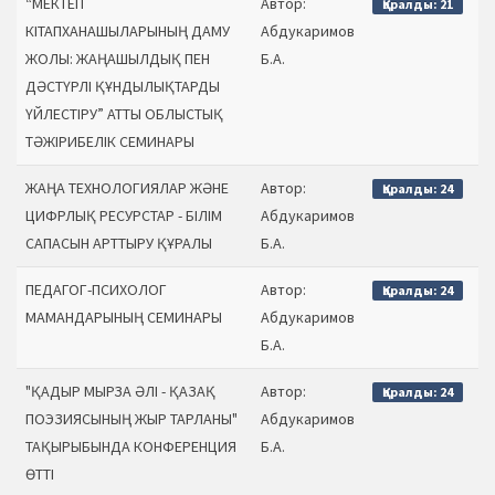
“МЕКТЕП
Автор:
Қаралды: 21
КІТАПХАНАШЫЛАРЫНЫҢ ДАМУ
Абдукаримов
ЖОЛЫ: ЖАҢАШЫЛДЫҚ ПЕН
Б.А.
ДӘСТҮРЛІ ҚҰНДЫЛЫҚТАРДЫ
ҮЙЛЕСТІРУ” АТТЫ ОБЛЫСТЫҚ
ТӘЖІРИБЕЛІК СЕМИНАРЫ
ЖАҢА ТЕХНОЛОГИЯЛАР ЖӘНЕ
Автор:
Қаралды: 24
ЦИФРЛЫҚ РЕСУРСТАР - БІЛІМ
Абдукаримов
САПАСЫН АРТТЫРУ ҚҰРАЛЫ
Б.А.
ПЕДАГОГ-ПСИХОЛОГ
Автор:
Қаралды: 24
МАМАНДАРЫНЫҢ СЕМИНАРЫ
Абдукаримов
Б.А.
"ҚАДЫР МЫРЗА ӘЛІ - ҚАЗАҚ
Автор:
Қаралды: 24
ПОЭЗИЯСЫНЫҢ ЖЫР ТАРЛАНЫ"
Абдукаримов
ТАҚЫРЫБЫНДА КОНФЕРЕНЦИЯ
Б.А.
ӨТТІ