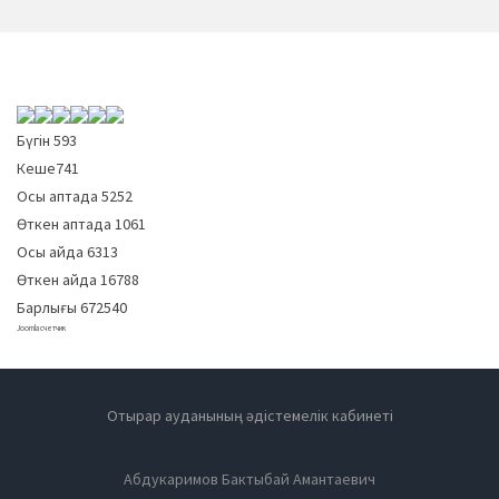
Бүгін
593
Кеше
741
Осы аптада
5252
Өткен аптада
1061
Осы айда
6313
Өткен айда
16788
Барлығы
672540
Joomla счетчик
Отырар ауданының әдістемелік кабинеті
Абдукаримов Бактыбай Амантаевич