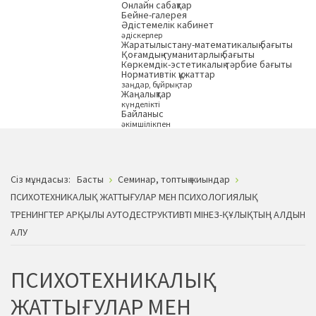
Онлайн сабақтар
Бейне-галерея
Әдістемелік кабинет
әдіскерлер
Жаратылыстану-математикалық бағыты
Қоғамдық-гуманитарлық бағыты
Көркемдік-эстетикалық тәрбие бағыты
Нормативтік құжаттар
заңдар, бұйрықтар
Жаңалықтар
күнделікті
Байланыс
әкімшілікпен
Сiз мұндасыз:
Басты
Семинар, топтық жиындар
ПСИХОТЕХНИКАЛЫҚ ЖАТТЫҒУЛАР МЕН ПСИХОЛОГИЯЛЫҚ
ТРЕНИНГТЕР АРҚЫЛЫ АУТОДЕСТРУКТИВТІ МІНЕЗ-ҚҰЛЫҚТЫҢ АЛДЫН
АЛУ
ПСИХОТЕХНИКАЛЫҚ
ЖАТТЫҒУЛАР МЕН