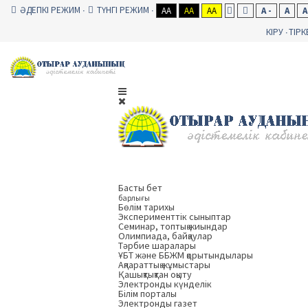
ӘДЕПКІ РЕЖИМ
ТҮНГІ РЕЖИМ
AA
AA
AA
A -
A
A
КІРУ
ТІРК
Басты бет
барлығы
Бөлім тарихы
Эксперименттік сыныптар
Семинар, топтық жиындар
Олимпиада, байқаулар
Тәрбие шаралары
ҰБТ және ББЖМ қорытындылары
Ақпараттық жұмыстары
Қашықтықтан оқыту
Электронды күнделік
Білім порталы
Электронды газет