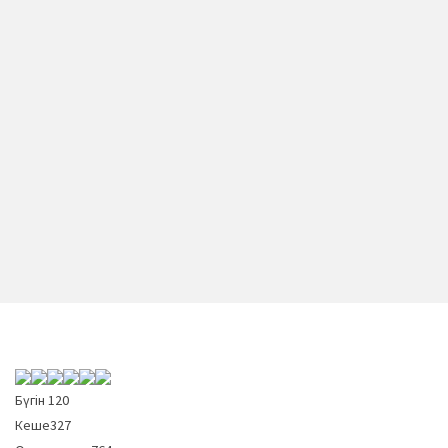
Бүгін
120
Кеше
327