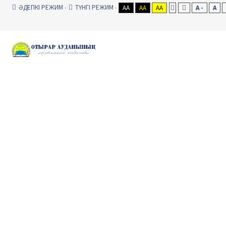
ӘДЕПКІ РЕЖИМ
ТҮНГІ РЕЖИМ
AA
AA
AA
A -
A