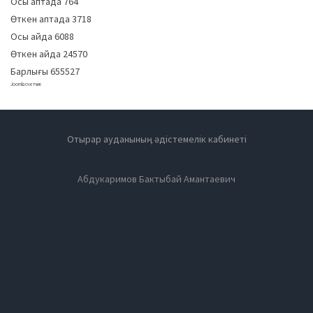
Осы аптада
764
Өткен аптада
3718
Осы айда
6088
Өткен айда
24570
Барлығы
655527
Joomla счетчик
Отырар ауданының әдістемелік кабинеті
Абдукаримов Бактыбай Амантаевич