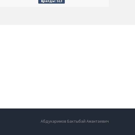
Қаралды: 513
Абдукаримов Бактыбай Амантаевич