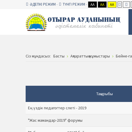
ӘДЕПКІ РЕЖИМ
ТҮНГІ РЕЖИМ
AA
AA
AA
Сiз мұндасыз:
Басты
Ақпараттық жұмыстары
Бейне-г
Тақырыбы
Ең үздік педагогтер слеті - 2019
"Жас мамандар-2019" форумы