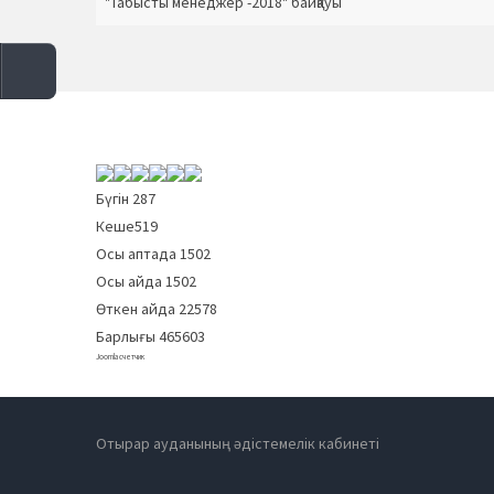
"Табысты менеджер -2018" байқауы
Бүгін
287
Кеше
519
Осы аптада
1502
Осы айда
1502
Өткен айда
22578
Барлығы
465603
Joomla счетчик
Отырар ауданының әдістемелік кабинеті