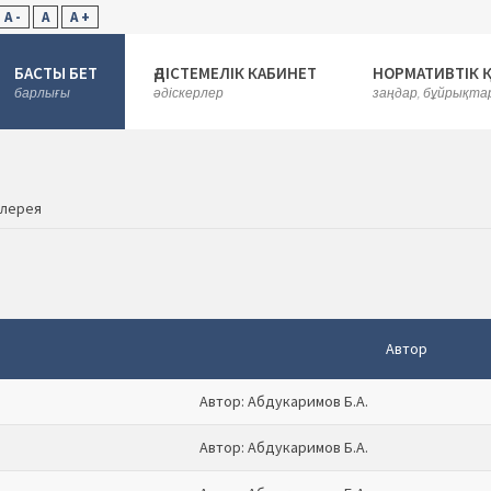
A -
A
A +
БАСТЫ БЕТ
ӘДІСТЕМЕЛІК КАБИНЕТ
НОРМАТИВТІК 
барлығы
әдіскерлер
заңдар, бұйрықта
алерея
Автор
Автор: Абдукаримов Б.А.
Автор: Абдукаримов Б.А.