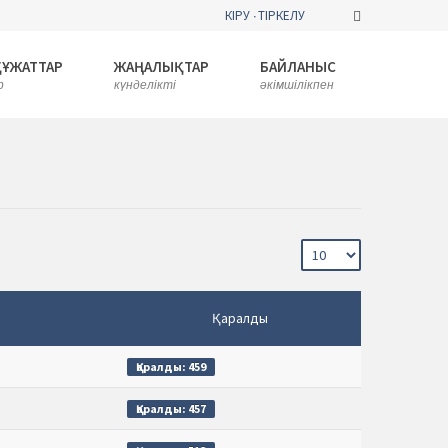
КІРУ
ТІРКЕЛУ
ҚҰЖАТТАР
ЖАҢАЛЫҚТАР
БАЙЛАНЫС
р
күнделікті
әкімшілікпен
Қаралды
Қаралды: 459
Қаралды: 457