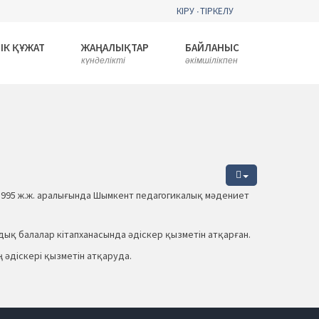
КІРУ
ТІРКЕЛУ
ІК ҚҰЖАТ
ЖАҢАЛЫҚТАР
БАЙЛАНЫС
күнделікті
әкімшілікпен
-1995 ж.ж. аралығында Шымкент педагогикалық мәдениет
дық балалар кітапханасында әдіскер қызметін атқарған.
ң әдіскері қызметін атқаруда.