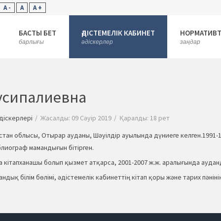
A -
A
A +
БАСТЫ БЕТ
ӘДІСТЕМЕЛІК КАБИНЕТ
НОРМАТИВТ
барлығы
әдіскерлер
заңдар
усипалиевна
діскерлері
Жасалды: 09 Сәуір 2019
Қаралды: 18 рет
қстан облысы, Отырар ауданы, Шәуілдір ауылында дүниеге келген.1991
лиограф мамандығын бітірген.
а кітапханашы болып қызмет атқарса, 2001-2007 ж.ж. аралығында аудан
ндық білім бөлімі, әдістемелік кабинеттің кітап қоры және тарих пәніні