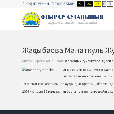
КӘДІМГІ РЕЖИМ
ТҮНГІ РЕЖИМ
AA
AA
AA
Жақсыбаева Манаткуль Ж
Автор:
Super User
Санат:
Қоғамдық-гуманитарлық пән ә
01.03.1972 жылы Оңтүстік Қаза
институтының кітапханашы, биб
1995-2001 ж.ж. аралығында аудандық орталық кітапханад
2007 жылдың 15 мамырынан бастап бүгінгі күнге дейін ауда