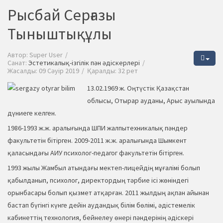
Рысбай Серғазы
Тыныштықұлы
Автор:
Super User
Санат:
Эстетикалық-ізгілік пән әдіскерлері
Жасалды: 09 Сәуір 2019
Қаралды: 32 рет
13.02.1969 ж. Оңтүстік Қазақстан
облысы, Отырар ауданы, Арыс ауылында
дүниеге келген.
1986-1993 ж.ж. аралығында ШПИ жалпытехникалық пәндер
факультетін бітірген. 2009-2011 ж.ж. аралығында Шымкент
қаласындағы АИУ психолог-педагог факультетін бітірген.
1993 жылы Жамбыл атындағы мектеп-лицейдің мұғалімі болып
қабылданып, психолог, директордың тәрбие ісі жөніндегі
орынбасары болып қызмет атқарған. 2011 жылдың ақпан айынан
бастап бүгінгі күнге дейін аудандық білім бөлімі, әдістемелік
кабинеттің технология, бейнелеу өнері пәндерінің әдіскері