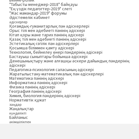
Бейне-ролик
"Табысты менеджер-2018" байқауы
"Ең үздік педагогтер-2019" слеті
"Жас мамандар-2019" форумы
Әдістемелік кабинет
әдіскерлер
Қоғамдық-гуманитарлық пән әдіскерлері
Орыс тілі мен әдебиеті пәнінің әдіскері
Кітап қоры және тарих пәнінің әдіскері
Қазақ тілі мен әдебиеті пәнінің әдіскері
Эстетикалық-ізгілік пән әдіскерлері
Қосымша біліммен қамту әдіскері
Технология, бейнелеу өнері пәндерінің әдіскері
Бастауыш сыныптары бойынша әдіскері
Денешынықтыру және алғашқы әскери дайындық пәндерінің
әдіскері
Педагогика-психология саласының әдіскері
Жаратылыстану-математикалық пән әдіскерлері
Математика пәнінің әдіскері
Информатика пәнінің әдіскері
Физика пәнінің әдіскері
География пәнінің әдіскері
Химия, биология пәндерінің әдіскері
Нормативтік құжат
заңдар
Жаңалықтар
күнделікті
Байланыс
әкімшілікпен