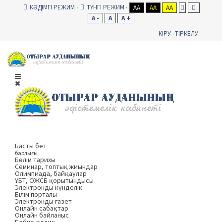
КӘДІМГІ РЕЖИМ
ТҮНГІ РЕЖИМ
AA
AA
AA
A -
A
A +
КІРУ
ТІРКЕЛУ
Басты бет
барлығы
Бөлім тарихы
Семинар, топтық жиындар
Олимпиада, байқаулар
ҰБТ, ОЖСБ қорытындысы
Электронды күнделік
Білім порталы
Электронды газет
Онлайн сабақтар
Онлайн байланыс