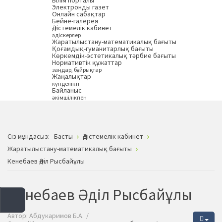
Білім порталы
Электронды газет
Онлайн сабақтар
Бейне-галерея
Әдістемелік кабинет
әдіскерлер
Жаратылыстану-математикалық бағыты
Қоғамдық-гуманитарлық бағыты
Көркемдік-эстетикалық тәрбие бағыты
Нормативтік құжаттар
заңдар, бұйрықтар
Жаңалықтар
күнделікті
Байланыс
әкімшілікпен
Сiз мұндасыз:
Басты
Әдістемелік кабинет
Жаратылыстану-математикалық бағыты
Кенебаев Әділ Рысбайұлы
Кенебаев Әділ Рысбайұлы
Автор:
Абдукаримов Б.А.