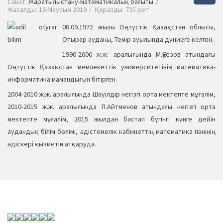
Санат:
Жаратылыстану-математикалық бағыты
Жасалды: 16 Маусым 2019
Қаралды: 735 рет
08.09.1972 жылы Оңтүстік Қазақстан облысы,
Отырар ауданы, Темір ауылында дүниеге келген.
1990-2006 ж.ж. аралығында М.Әуезов атындағы
Оңтүстік Қазақстан мемлекеттік университетінің математика-
информатика мамандығын бітірген.
2004-2010 ж.ж. аралығында Шәуілдір негізгі орта мектепте мұғалім,
2010-2015 ж.ж. аралығында П.Айтменов атындағы негізгі орта
мектепте мұғалім, 2015 жылдан бастап бүгінгі күнге дейін
аудандық білім бөлімі, әдістемелік кабинеттің математика пәнінің
әдіскері қызметін атқаруда.