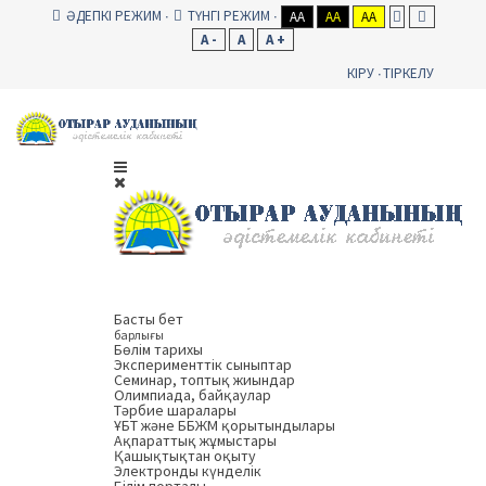
ӘДЕПКІ РЕЖИМ
ТҮНГІ РЕЖИМ
AA
AA
AA
A -
A
A +
КІРУ
ТІРКЕЛУ
Басты бет
барлығы
Бөлім тарихы
Эксперименттік сыныптар
Семинар, топтық жиындар
Олимпиада, байқаулар
Тәрбие шаралары
ҰБТ және ББЖМ қорытындылары
Ақпараттық жұмыстары
Қашықтықтан оқыту
Электронды күнделік