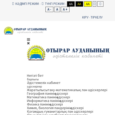
КӘДІМГІ РЕЖИМ
ТҮНГІ РЕЖИМ
AA
AA
AA
A -
A
A +
КІРУ
ТІРКЕЛУ
Негізгі бет
барлығы
Әдістемелік кабинет
әдіскерлер
Жаратылысытану-математикалық пән әдіскерлері
География пәнінің әдіскері
Математика пәнінің әдіскері
Информатика пәнінің әдіскері
Физика пәнінің әдіскері
Химия, биология пәндерінің әдіскері
Қоғамдық-гуманитарлық пән әдіскерлері