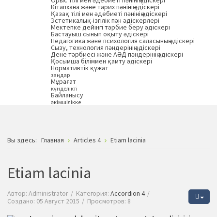
Орыс тілі мен әдебиеті пәнінің әдіскері
Кітапхана және тарих пәнінің әдіскері
Қазақ тілі мен әдебиеті пәнінің әдіскері
Эстетикалық-ізгілік пән әдіскерлері
Мектепке дейінгі тәрбие беру әдіскері
Бастауыш сынып оқыту әдіскері
Педагогика және психология саласының әдіскері
Сызу, технология пәндерінің әдіскері
Дене тәрбиесі және АӘД пәндерінің әдіскері
Қосымша біліммен қамту әдіскері
Нормативтік құжат
заңдар
Мұрағат
күнделікті
Байланысу
әкімшілікке
Вы здесь:
Главная
Articles 4
Etiam lacinia
Etiam lacinia
Автор:
Administrator
Категория:
Accordion 4
Создано: 05 Август 2015
Просмотров: 8