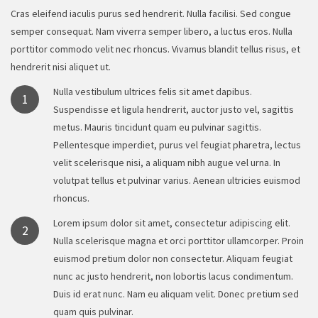
Cras eleifend iaculis purus sed hendrerit. Nulla facilisi. Sed congue
semper consequat. Nam viverra semper libero, a luctus eros. Nulla
porttitor commodo velit nec rhoncus. Vivamus blandit tellus risus, et
hendrerit nisi aliquet ut.
Nulla vestibulum ultrices felis sit amet dapibus.
1
Suspendisse et ligula hendrerit, auctor justo vel, sagittis
metus. Mauris tincidunt quam eu pulvinar sagittis.
Pellentesque imperdiet, purus vel feugiat pharetra, lectus
velit scelerisque nisi, a aliquam nibh augue vel urna. In
volutpat tellus et pulvinar varius. Aenean ultricies euismod
rhoncus.
Lorem ipsum dolor sit amet, consectetur adipiscing elit.
2
Nulla scelerisque magna et orci porttitor ullamcorper. Proin
euismod pretium dolor non consectetur. Aliquam feugiat
nunc ac justo hendrerit, non lobortis lacus condimentum.
Duis id erat nunc. Nam eu aliquam velit. Donec pretium sed
quam quis pulvinar.