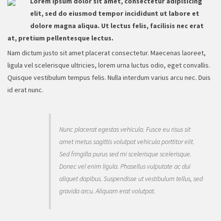
Lorem ipsum dolor sit amet, consectetur adipisicing
elit, sed do eiusmod tempor incididunt ut labore et
dolore magna aliqua. Ut lectus felis, facilisis nec erat
at, pretium pellentesque lectus.
Nam dictum justo sit amet placerat consectetur. Maecenas laoreet,
ligula vel scelerisque ultricies, lorem urna luctus odio, eget convallis.
Quisque vestibulum tempus felis. Nulla interdum varius arcu nec. Duis
id erat nunc.
Nunc placerat egestas vehicula. Fusce eu risus sit
amet metus sagittis volutpat vehicula porttitor elit.
Sed fringilla purus sed mi scelerisque scelerisque.
Donec vel enim ligula. Phasellus vulputate ac dui
aliquet dapibus. Suspendisse ut vestibulum tellus, sed
gravida arcu. Aliquam erat volutpat.