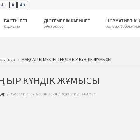
A -
A
A +
БАСТЫ БЕТ
ӘДІСТЕМЕЛІК КАБИНЕТ
НОРМАТИВТІК 
барлығы
әдіскерлер
заңдар, бұйрықта
 жиындар
МАҚСАТТЫ МЕКТЕПТЕРДІҢ БІР КҮНДІК ЖҰМЫСЫ
Ң БІР КҮНДІК ЖҰМЫСЫ
дар
Жасалды: 07 Қазан 2024
Қаралды: 340 рет