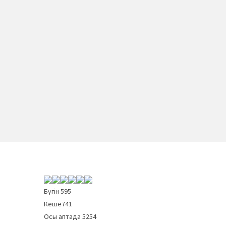
Бүгін
595
Кеше
741
Осы аптада
5254