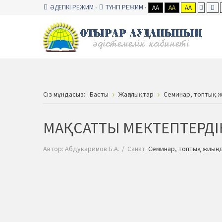
ӘДЕПКІ РЕЖИМ
ТҮНГІ РЕЖИМ
AA
AA
AA
Сiз мұндасыз:
Басты
Жаңалықтар
Семинар, топтық
МАҚСАТТЫ МЕКТЕПТЕРДІ
Автор:
Абдукаримов Б.А.
Санат:
Семинар, топтық жиын