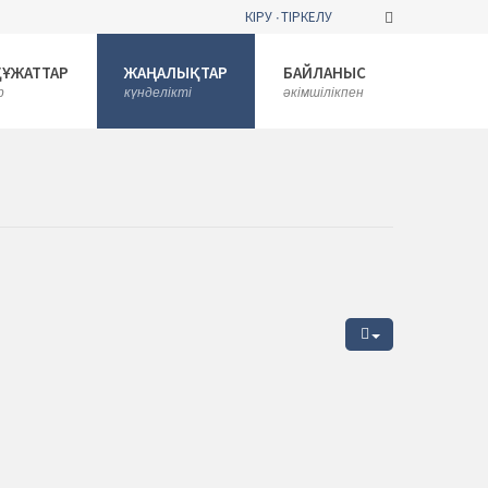
КІРУ
ТІРКЕЛУ
ҚҰЖАТТАР
ЖАҢАЛЫҚТАР
БАЙЛАНЫС
р
күнделікті
әкімшілікпен