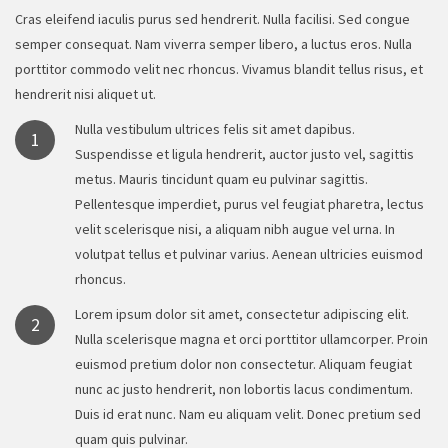
Cras eleifend iaculis purus sed hendrerit. Nulla facilisi. Sed congue
semper consequat. Nam viverra semper libero, a luctus eros. Nulla
porttitor commodo velit nec rhoncus. Vivamus blandit tellus risus, et
hendrerit nisi aliquet ut.
Nulla vestibulum ultrices felis sit amet dapibus.
1
Suspendisse et ligula hendrerit, auctor justo vel, sagittis
metus. Mauris tincidunt quam eu pulvinar sagittis.
Pellentesque imperdiet, purus vel feugiat pharetra, lectus
velit scelerisque nisi, a aliquam nibh augue vel urna. In
volutpat tellus et pulvinar varius. Aenean ultricies euismod
rhoncus.
Lorem ipsum dolor sit amet, consectetur adipiscing elit.
2
Nulla scelerisque magna et orci porttitor ullamcorper. Proin
euismod pretium dolor non consectetur. Aliquam feugiat
nunc ac justo hendrerit, non lobortis lacus condimentum.
Duis id erat nunc. Nam eu aliquam velit. Donec pretium sed
quam quis pulvinar.