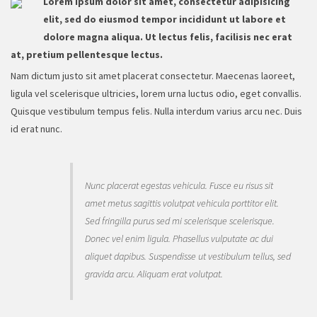
Lorem ipsum dolor sit amet, consectetur adipisicing
elit, sed do eiusmod tempor incididunt ut labore et
dolore magna aliqua. Ut lectus felis, facilisis nec erat
at, pretium pellentesque lectus.
Nam dictum justo sit amet placerat consectetur. Maecenas laoreet,
ligula vel scelerisque ultricies, lorem urna luctus odio, eget convallis.
Quisque vestibulum tempus felis. Nulla interdum varius arcu nec. Duis
id erat nunc.
Nunc placerat egestas vehicula. Fusce eu risus sit
amet metus sagittis volutpat vehicula porttitor elit.
Sed fringilla purus sed mi scelerisque scelerisque.
Donec vel enim ligula. Phasellus vulputate ac dui
aliquet dapibus. Suspendisse ut vestibulum tellus, sed
gravida arcu. Aliquam erat volutpat.