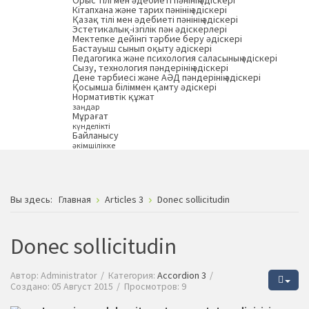
Орыс тілі мен әдебиеті пәнінің әдіскері
Кітапхана және тарих пәнінің әдіскері
Қазақ тілі мен әдебиеті пәнінің әдіскері
Эстетикалық-ізгілік пән әдіскерлері
Мектепке дейінгі тәрбие беру әдіскері
Бастауыш сынып оқыту әдіскері
Педагогика және психология саласының әдіскері
Сызу, технология пәндерінің әдіскері
Дене тәрбиесі және АӘД пәндерінің әдіскері
Қосымша біліммен қамту әдіскері
Нормативтік құжат
заңдар
Мұрағат
күнделікті
Байланысу
әкімшілікке
Вы здесь:
Главная
Articles 3
Donec sollicitudin
Donec sollicitudin
Автор:
Administrator
Категория:
Accordion 3
Создано: 05 Август 2015
Просмотров: 9